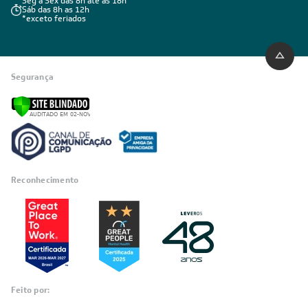
Seg a Sex das 8h até as 18h
Sáb das 8h as 12h
*exceto feriados
Segurança
Reconhecimento
Feito por: