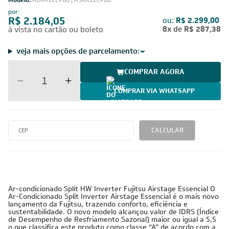
Modelo:
AOKA12CPBB | ASKA12CPBB
por:
R$ 2.184,05
ou:
R$ 2.299,00
8x
de
R$ 287,38
à vista no cartão ou boleto
veja mais opções de parcelamento:
COMPRAR AGORA
COMPRAR VIA WHATSAPP
CALCULAR
Ar-condicionado Split HW Inverter Fujitsu Airstage Essencial O
Ar-Condicionado Split Inverter Airstage Essencial é o mais novo
lançamento da Fujitsu, trazendo conforto, eficiência e
sustentabilidade. O novo modelo alcançou valor de IDRS (Índice
de Desempenho de Resfriamento Sazonal) maior ou igual a 5,5
o que classifica este produto como classe “A” de acordo com a