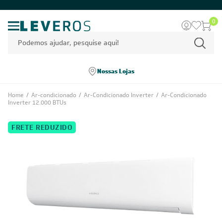
0
Nossas Lojas
Home
/
Ar-condicionado
/
Ar-Condicionado Inverter
/
Ar-Condicionado
Inverter 12.000 BTUs
FRETE REDUZIDO