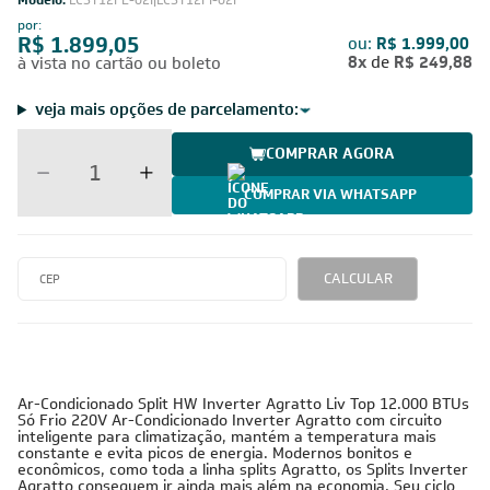
Modelo:
LCST12FE-02I|LCST12FI-02I
por:
R$ 1.899,05
ou:
R$ 1.999,00
8x
de
R$ 249,88
à vista no cartão ou boleto
veja mais opções de parcelamento:
COMPRAR AGORA
COMPRAR VIA WHATSAPP
CALCULAR
Ar-Condicionado Split HW Inverter Agratto Liv Top 12.000 BTUs
Só Frio 220V Ar-Condicionado Inverter Agratto com circuito
inteligente para climatização, mantém a temperatura mais
constante e evita picos de energia. Modernos bonitos e
econômicos, como toda a linha splits Agratto, os Splits Inverter
Agratto conseguem ir ainda mais além na economia. Seu ciclo