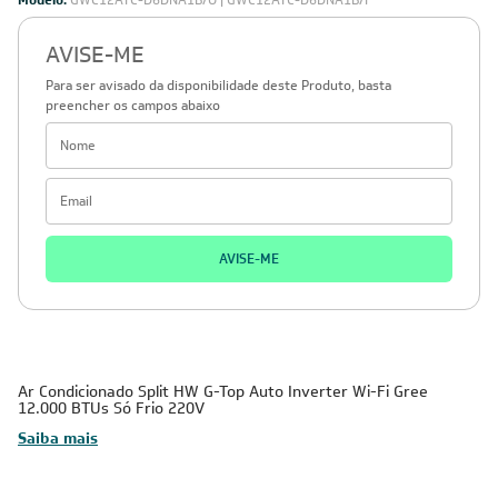
Modelo:
GWC12ATC-D6DNA1B/O | GWC12ATC-D6DNA1B/I
AVISE-ME
Para ser avisado da disponibilidade deste Produto, basta
preencher os campos abaixo
AVISE-ME
Ar Condicionado Split HW G-Top Auto Inverter Wi-Fi Gree
12.000 BTUs Só Frio 220V
Saiba mais