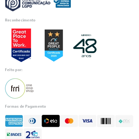
Reconhecimento
Feito por:
Formas de Pagamento
Informações
sobre seu
pedido?
Fale com a LIA
Compre pelo