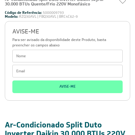
30.000 BTUs Quente/Frio 220V Monofásico
Código de Referência:
5000009793
Modelo:
RZQ30AVL | FBQ30AVL | BRC4C62-9
AVISE-ME
Para ser avisado da disponibilidade deste Produto, basta
preencher os campos abaixo
AVISE-ME
Ar-Condicionado Split Duto
Inverter Daikin 30.000 BTUs 220V