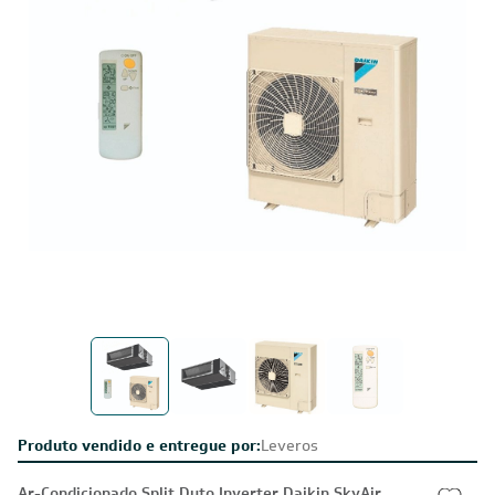
Produto vendido e entregue por:
Leveros
Ar-Condicionado Split Duto Inverter Daikin SkyAir