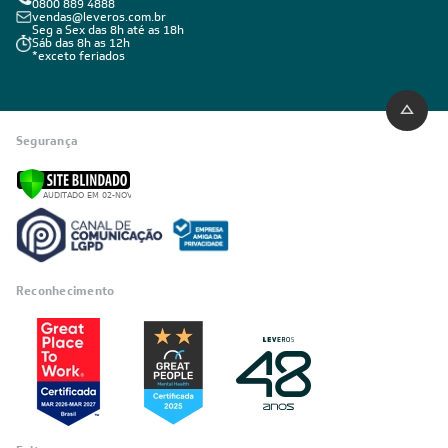
0800 889 4888
vendas@leveros.com.br
Seg a Sex das 8h até as 18h
Sáb das 8h as 12h
*exceto feriados
Segurança
Reconhecimento