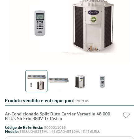
Produto vendido e entregue por:
Leveros
Ar-Condicionado Split Duto Carrier Versatile 48.000
BTUs Só Frio 380V Trifásico
Código de Referência:
5000011019
Modelo:
38CCU048235HC | 42BQA048510HC | K42BC5LC