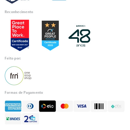
Reconhecimento
Feito por:
Formas de Pagamento
Informações
sobre seu
pedido?
Fale com a LIA
Compre pelo
WhatsApp