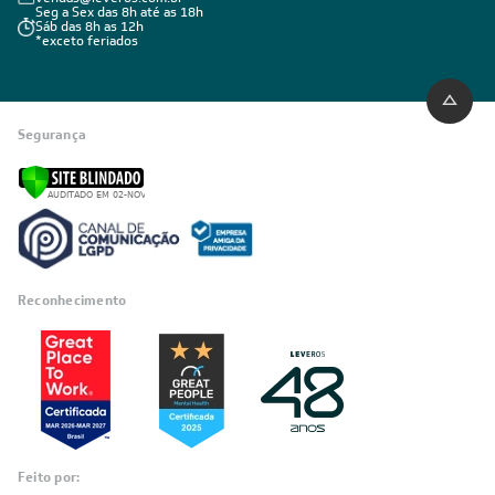
Seg a Sex das 8h até as 18h
Sáb das 8h as 12h
*exceto feriados
Segurança
Reconhecimento
Feito por: