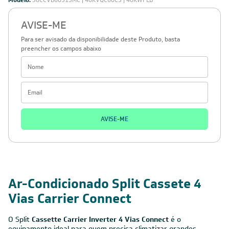
Modelo:
38CCVB60515MC | 40KVQC60C5 | 40KWFLB
AVISE-ME
Para ser avisado da disponibilidade deste Produto, basta
preencher os campos abaixo
AVISE-ME
Ar-Condicionado Split Cassete 4
Vias Carrier Connect
O Split
Cassette Carrier Inverter 4 Vias Connect
é o
equipamento ideal para quem precisa climatizar grandes