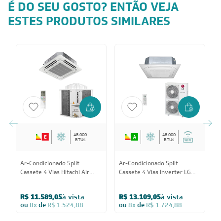
Informações Adicionais
É DO SEU GOSTO? ENTÃO VEJA
ESTES PRODUTOS SIMILARES
48.000
48.000
BTUs
BTUs
Ar-Condicionado Split
Ar-Condicionado Split
A