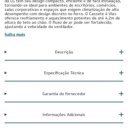
Monofásico
Inverter
Cobre
Ar-Condicionado Split Cassete 4 Vias Inverter LG WI-FI Conect
O Ar-Condicionado Split Cassete 4 Vias Inverter WI-FI Conect
da LG tem seu design compacto, eficiente e de fácil instalação,
tornando-se ideal para ambientes de escritórios, comércios,
salas corporativas e espaços que exigem climatização de alto
desempenho com design discreto no forro. O Cassete 4 Vias
oferece resfriamento e aquecimento potentes de até 4,2m de
altura do teto ao chão. O fluxo de ar pode ser fortalecido,
ajustando a velocidade do ventilador.
Saiba mais
Descrição
Especificação Técnica
Garantia do fornecedor