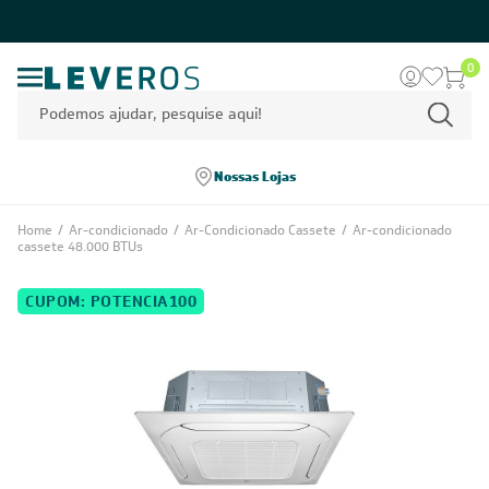
0
Nossas Lojas
Home
/
Ar-condicionado
/
Ar-Condicionado Cassete
/
Ar-condicionado
cassete 48.000 BTUs
CUPOM: POTENCIA100