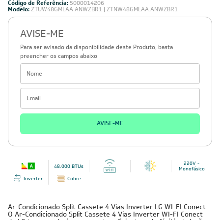
Produto vendido e entregue por:
Leveros
Ar-Condicionado Split Cassete 4 Vias Inverter LG WI-FI
Conect 48.000 BTUs Quente/Frio 220V Monofásico
Código de Referência:
5000014206
Modelo:
ZTUW48GMLAA.ANWZBR1 | ZTNW48GMLAA.ANWZBR1
AVISE-ME
Para ser avisado da disponibilidade deste Produto, basta
preencher os campos abaixo
AVISE-ME
220V -
48.000 BTUs