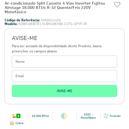
Ar-condicionado Split Cassete 4 Vias Inverter Fujitsu
Airstage 18.000 BTUs R-32 Quente/Frio 220V
Monofásico
Código de Referência:
5000011452
Modelo:
AOBH18KBTB | AUBH18KVBA | UTG-UFYF-W
AVISE-ME
Para ser avisado da disponibilidade deste Produto, basta
preencher os campos abaixo
AVISE-ME
220V -
18.000 BTUs
Inverter
Monofásico
Cobre