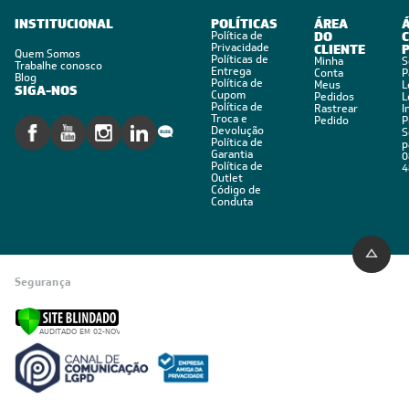
INSTITUCIONAL
POLÍTICAS
ÁREA
Política de
DO
C
Privacidade
CLIENTE
Quem Somos
Políticas de
Minha
S
Trabalhe conosco
Entrega
Conta
P
Blog
Política de
Meus
L
SIGA-NOS
Cupom
Pedidos
L
Política de
Rastrear
I
Troca e
Pedido
P
Devolução
S
Política de
p
Garantia
0
Política de
4
Outlet
Código de
Conduta
Segurança