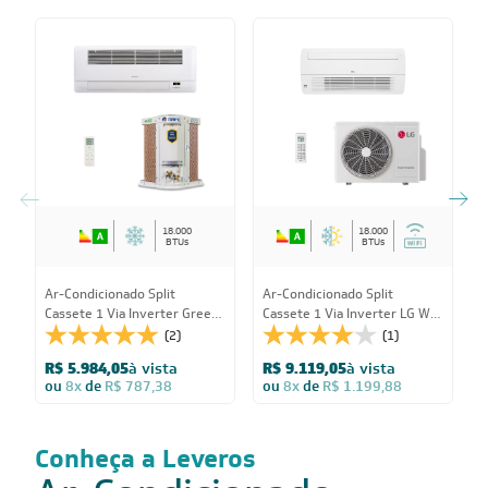
18.000
18.000
BTUs
BTUs
A
Ar-Condicionado Split
Ar-Condicionado Split
C
Cassete 1 Via Inverter Gree
Cassete 1 Via Inverter LG WI-
W
G-Línea 18.000 BTUs R-32 Só
FI Conect 18.000 BTUs
(2)
(1)
Q
Frio 220V Monofásico
Quente/Frio 220V Monofásico
R
R$ 5.984,05
à vista
R$ 9.119,05
à vista
ou
8x
de
R$ 787,38
ou
8x
de
R$ 1.199,88
Conheça a Leveros