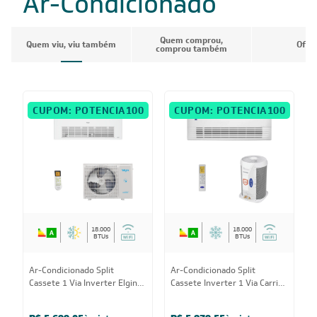
Ar-Condicionado
Quem comprou,
Quem viu, viu também
Ofer
comprou também
CUPOM: POTENCIA100
CUPOM: POTENCIA100
18.000
18.000
BTUs
BTUs
Ar-Condicionado Split
Ar-Condicionado Split
Cassete 1 Via Inverter Elgin
Cassete Inverter 1 Via Carrier
One Air WI-FI 18.000 BTUs
18.000 BTUs R-32 Só Frio
Quente/Frio 220V Monofásico
220V Monofásico