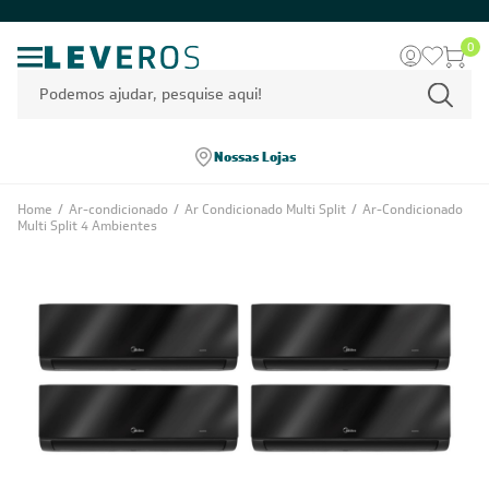
0
Nossas Lojas
Home
/
Ar-condicionado
/
Ar Condicionado Multi Split
/
Ar-Condicionado
Multi Split 4 Ambientes