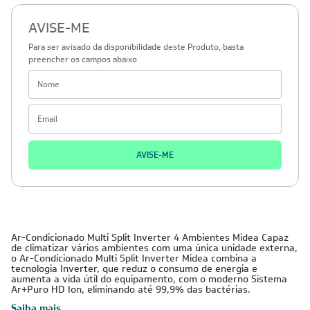
AVISE-ME
Para ser avisado da disponibilidade deste Produto, basta
preencher os campos abaixo
AVISE-ME
Ar-Condicionado Multi Split Inverter 4 Ambientes Midea Capaz
de climatizar vários ambientes com uma única unidade externa,
o Ar-Condicionado Multi Split Inverter Midea combina a
tecnologia Inverter, que reduz o consumo de energia e
aumenta a vida útil do equipamento, com o moderno Sistema
Ar+Puro HD Ion, eliminando até 99,9% das bactérias.
Saiba mais