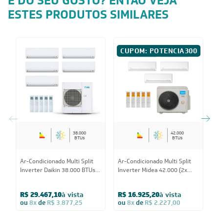
É DO SEU GOSTO? ENTÃO VEJA
ESTES PRODUTOS SIMILARES
CUPOM: POTENCIA300
38.000
42.000
BTUs
BTUs
A
Ar-Condicionado Multi Split
Ar-Condicionado Multi Split
I
Inverter Daikin 38.000 BTUs
Inverter Midea 42.000 (2x
E
(4x Evap HW 9.000 + 1x Evap
Evap HW 9.000 + 3x Evap HW
1
HW 18.000) Quente/Frio
12.000) Quente/Frio 220V
R$ 29.467,10
à vista
R$ 16.925,20
à vista
Q
220V
ou
8x
de
R$ 3.877,25
ou
8x
de
R$ 2.227,00