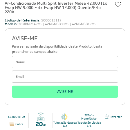
Ar-Condicionado Multi Split Inverter Midea 42.000 (1x
Evap HW 9.000 + 4x Evap HW 12.000) Quente/Frio
220V
Código de Referência:
5000013117
Modelo:
38MBMPA42M5 | 42MGMSB09M5 | 42MGMSB12M5
AVISE-ME
Para ser avisado da disponibilidade deste Produto, basta
preencher os campos abaixo
AVISE-ME
220V -
42.000 BTUs
Inverter
Monofásico
Tubulação Gasosa
Tubulação Líquida
Cobre
1/2
1/4