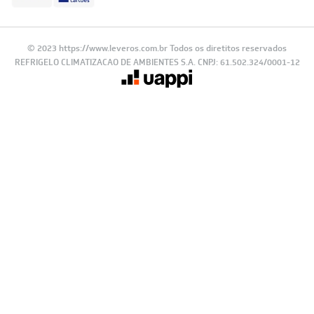
© 2023 https://www.leveros.com.br Todos os diretitos reservados
REFRIGELO CLIMATIZACAO DE AMBIENTES S.A. CNPJ: 61.502.324/0001-12