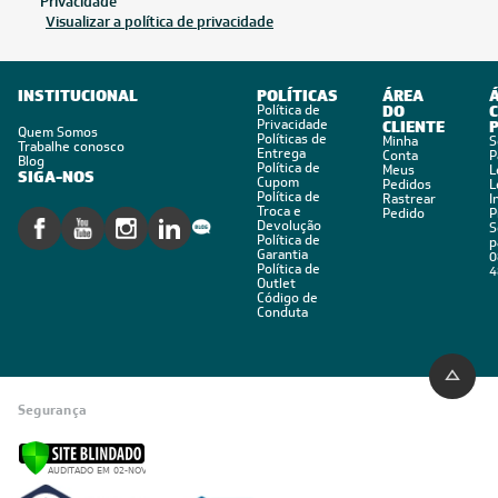
Privacidade
Visualizar a política de privacidade
INSTITUCIONAL
POLÍTICAS
ÁREA
Política de
DO
C
Privacidade
CLIENTE
Quem Somos
Políticas de
Minha
S
Trabalhe conosco
Entrega
Conta
P
Blog
Política de
Meus
L
SIGA-NOS
Cupom
Pedidos
L
Política de
Rastrear
I
Troca e
Pedido
P
Devolução
S
Política de
p
Garantia
0
Política de
4
Outlet
Código de
Conduta
Segurança