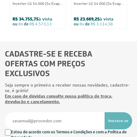
I
Inverter LG 54.000 (5x Evap
Inverter LG 54.000 (5x Evap
E
Cassete 1 Via 12.000) Só Frio
HW 12.000) Só Frio 220V
1
220V
R$ 34.755,75
à vista
R$ 23.669,25
à vista
ou
8x
de
R$ 4.573,13
ou
8x
de
R$ 3.114,38
CADASTRE-SE E RECEBA
OFERTAS COM PREÇOS
EXCLUSIVOS
Seja sempre o primeiro a receber nossas novidades, cadastre-
se, é grátis!
Em caso de dúvidas consulte nossa política de troca,
devolução e cancelamento.
Inscreva-se
Estou de acordo com os Termos e Condições e com a Política de