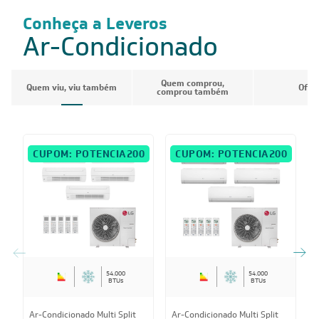
Conheça a Leveros
Ar-Condicionado
Quem comprou,
Quem viu, viu também
Ofer
comprou também
CUPOM: POTENCIA200
CUPOM: POTENCIA200
54.000
54.000
BTUs
BTUs
A
Ar-Condicionado Multi Split
Ar-Condicionado Multi Split