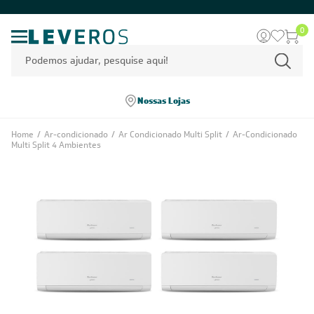
0
Nossas Lojas
Home
/
Ar-condicionado
/
Ar Condicionado Multi Split
/
Ar-Condicionado
Multi Split 4 Ambientes