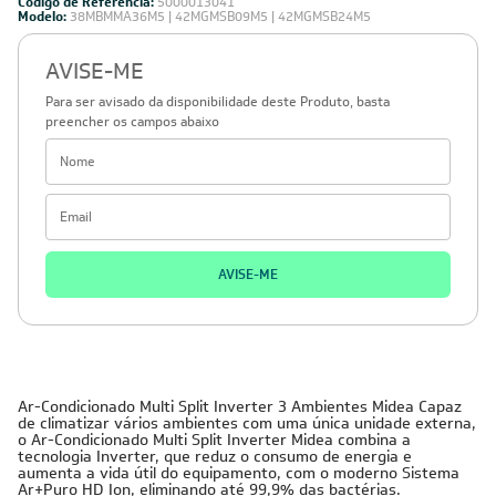
Código de Referência:
5000013041
Modelo:
38MBMMA36M5 | 42MGMSB09M5 | 42MGMSB24M5
AVISE-ME
Para ser avisado da disponibilidade deste Produto, basta
preencher os campos abaixo
AVISE-ME
Ar-Condicionado Multi Split Inverter 3 Ambientes Midea Capaz
de climatizar vários ambientes com uma única unidade externa,
o Ar-Condicionado Multi Split Inverter Midea combina a
tecnologia Inverter, que reduz o consumo de energia e
aumenta a vida útil do equipamento, com o moderno Sistema
Ar+Puro HD Ion, eliminando até 99,9% das bactérias.