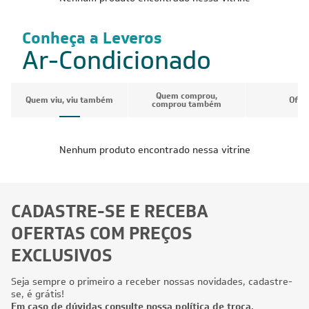
Conheça a Leveros
Ar-Condicionado
Quem comprou,
Quem viu, viu também
Ofer
comprou também
Nenhum produto encontrado nessa vitrine
CADASTRE-SE E RECEBA
OFERTAS COM PREÇOS
EXCLUSIVOS
Seja sempre o primeiro a receber nossas novidades, cadastre-
se, é grátis!
Em caso de dúvidas consulte nossa política de troca,