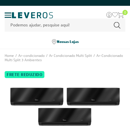
0
Nossas Lojas
Home
/
Ar-condicionado
/
Ar Condicionado Multi Split
/
Ar-Condicionado
Multi Split 3 Ambientes
FRETE REDUZIDO