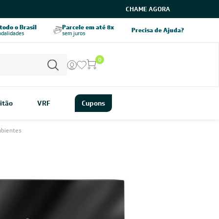
CHAME AGORA
odo o Brasil
Parcele em até 8x
5% OFF no PIX
Precisa de Ajuda?
odalidades
sem juros
pagamento à vista
0
itão
VRF
Cupons
mbientes