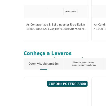
18.000 BTUs
Ar-Condicionado Bi Split Inverter R-32 Daikin
Ar-Condic
18.000 BTUs (2x Evap HW 9.000) Quente/Frio
42.000 (
220V
Quente/F
R$ 7.466,05
à vista
R$ 15.5
ou
8x
de
R$ 982,38
ou
8x
d
Conheça a Leveros
Ar-Condicionado
Quem comprou,
Quem viu, viu também
comprou também
CUPOM: POTENCIA300