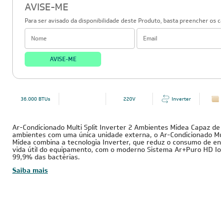
AVISE-ME
Para ser avisado da disponibilidade deste Produto, basta preencher os 
AVISE-ME
36.000 BTUs
220V
Inverter
Ar-Condicionado Multi Split Inverter 2 Ambientes Midea Capaz de 
ambientes com uma única unidade externa, o Ar-Condicionado Mult
Midea combina a tecnologia Inverter, que reduz o consumo de e
vida útil do equipamento, com o moderno Sistema Ar+Puro HD Io
99,9% das bactérias.
Saiba mais