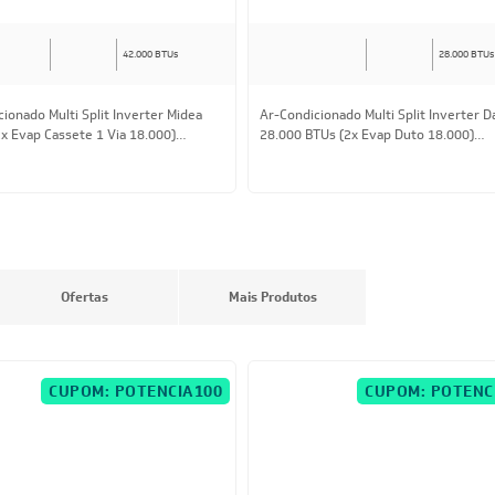
42.000 BTUs
28.000 BTUs
ionado Multi Split Inverter Midea
Ar-Condicionado Multi Split Inverter D
2x Evap Cassete 1 Via 18.000)
28.000 BTUs (2x Evap Duto 18.000)
rio 220V
Quente/Frio 220V
17,30
à vista
R$ 19.627,00
à vista
e
R$ 2.041,75
ou
8x
de
R$ 2.582,50
Ofertas
Mais Produtos
CUPOM: POTENCIA100
CUPOM: POTENC