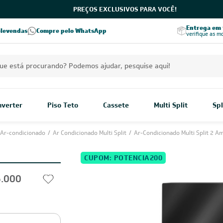
PREÇOS EXCLUSIVOS PARA VOCÊ!
Excelência no RA
Entrega em t
elevendas
Compre pelo WhatsApp
Seja parceiro Leveros
Excelência no Reclame Aqui
verifique as m
Inverter
Piso Teto
Cassete
Multi Split
Spl
Ar-condicionado
/
Ar Condicionado Multi Split
/
Ar-Condicionado Multi Split 2 A
CUPOM: POTENCIA200
6.000