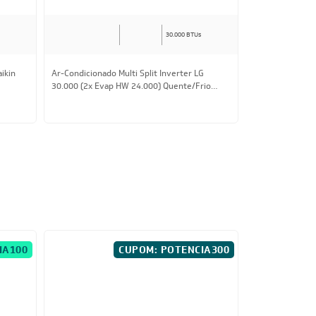
30.000 BTUs
aikin
Ar-Condicionado Multi Split Inverter LG
Ar-Condicionado 
30.000 (2x Evap HW 24.000) Quente/Frio
21.000 (2x Eva
220V
220V
R$ 17.119,00
à vista
R$ 9.465,80
à
ou
8x
de
R$ 2.252,50
ou
8x
de
R$ 1.
IA100
CUPOM: POTENCIA300