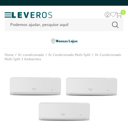
0
Nossas Lojas
Home
/
Ar-condicionado
/
Ar Condicionado Multi Split
/
Ar-Condicionado
Multi Split 3 Ambientes