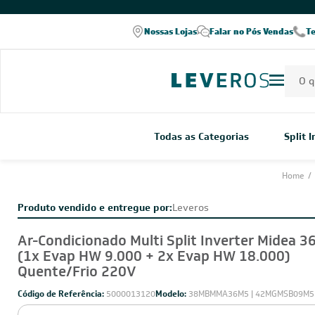
COMPRE PELO WHATSAPP
Nossas Lojas
Falar no Pós Vendas
T
Todas as Categorias
Split 
Home
/
Produto vendido e entregue por:
Leveros
Ar-Condicionado Multi Split Inverter Midea 3
(1x Evap HW 9.000 + 2x Evap HW 18.000)
Quente/Frio 220V
Código de Referência:
5000013120
Modelo:
38MBMMA36M5 | 42MGMSB09M5