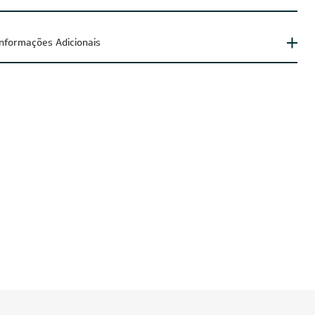
arantia do fornecedor
Informações Adicionais
IA100
CUPOM: POTENCIA200