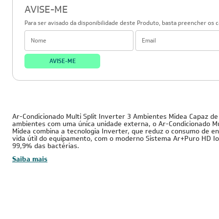
AVISE-ME
Para ser avisado da disponibilidade deste Produto, basta preencher os 
AVISE-ME
36.000 BTUs
220V - Monofásico
I
Tubulação Gasosa
Tubulação Líquida
Cobre
1/2
1/4
Ar-Condicionado Multi Split Inverter 3 Ambientes Midea Capaz de 
ambientes com uma única unidade externa, o Ar-Condicionado Mult
Midea combina a tecnologia Inverter, que reduz o consumo de e
vida útil do equipamento, com o moderno Sistema Ar+Puro HD Io
99,9% das bactérias.
Saiba mais