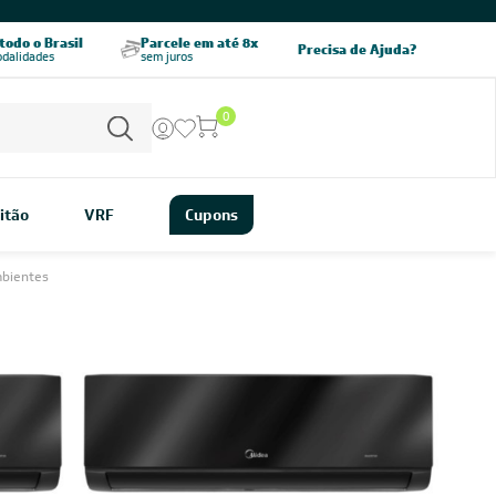
CHAME AGORA
odo o Brasil
Parcele em até 8x
5% OFF no PIX
Precisa de Ajuda?
odalidades
sem juros
pagamento à vista
0
itão
VRF
Cupons
mbientes