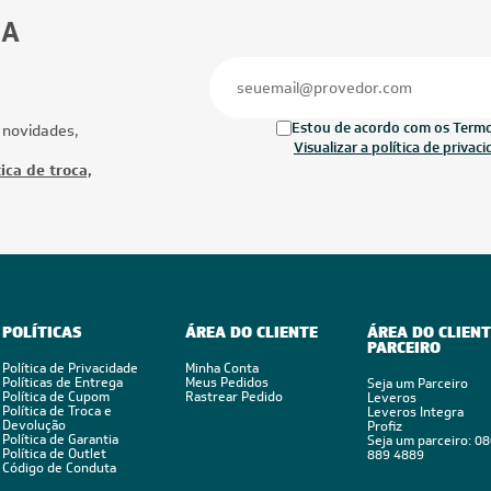
23.000 BTUs
24.000 BTUs
ionado Multi Split Inverter Daikin
Ar-Condicionado Multi Split Inverter D
TUs (2x Evap Cassete 1 Via 9.000 +
24.000 BTUs (2x Evap HW 9.000 + 1x 
Cassete 1 Via 12.000) Quente/Frio
Cassete 1 Via 18.000) Quente/Frio 22
Ofertas
Mais Produtos