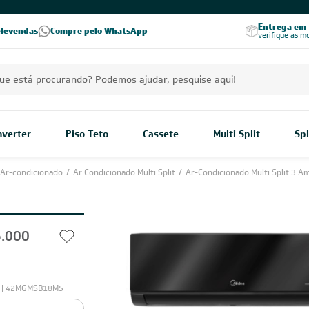
PREÇOS EXCLUSIVOS PARA VOCÊ!
Excelência no RA
Entrega em t
elevendas
Compre pelo WhatsApp
Seja parceiro Leveros
Excelência no Reclame Aqui
verifique as m
Inverter
Piso Teto
Cassete
Multi Split
Spl
Ar-condicionado
/
Ar Condicionado Multi Split
/
Ar-Condicionado Multi Split 3 A
6.000
 | 42MGMSB18M5