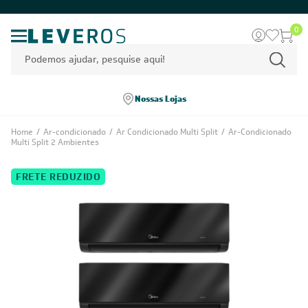
0
Nossas Lojas
Home
/
Ar-condicionado
/
Ar Condicionado Multi Split
/
Ar-Condicionado
Multi Split 2 Ambientes
FRETE REDUZIDO