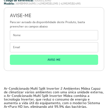
Código de Referência:
5000013040
Modelo:
38MBMMA36M5 | 42MGMSB12M5 | 42MGMSB24M5
AVISE-ME
Para ser avisado da disponibilidade deste Produto, basta
preencher os campos abaixo
AVISE-ME
Ar-Condicionado Multi Split Inverter 2 Ambientes Midea Capaz
de climatizar vários ambientes com uma única unidade externa,
o Ar-Condicionado Multi Split Inverter Midea combina a
tecnologia Inverter, que reduz o consumo de energia e
aumenta a vida útil do equipamento, com o moderno Sistema
Ar+Puro HD Ion, eliminando até 99,9% das bactérias.