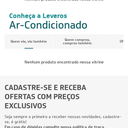
Conheça a Leveros
Ar-Condicionado
Quem comprou,
Quem viu, viu também
Ofer
comprou também
Nenhum produto encontrado nessa vitrine
CADASTRE-SE E RECEBA
OFERTAS COM PREÇOS
EXCLUSIVOS
Seja sempre o primeiro a receber nossas novidades, cadastre-
se, é grátis!
Em caso de dúvidas consulte nossa política de troca,