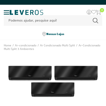
0
Nossas Lojas
Home
/
Ar-condicionado
/
Ar Condicionado Multi Split
/
Ar-Condicionado
Multi Split 3 Ambientes