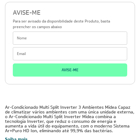
AVISE-ME
Para ser avisado da disponibilidade deste Produto, basta
preencher os campos abaixo
AVISE-ME
Ar-Condicionado Multi Split Inverter 3 Ambientes Midea Capaz
de climatizar vários ambientes com uma única unidade externa,
o Ar-Condicionado Multi Split Inverter Midea combina a
tecnologia Inverter, que reduz o consumo de energia e
aumenta a vida útil do equipamento, com o moderno Sistema
Ar+Puro HD Ion, eliminando até 99,9% das bactérias.
Saiba mais