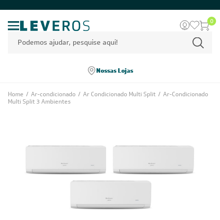
0
Nossas Lojas
Home
/
Ar-condicionado
/
Ar Condicionado Multi Split
/
Ar-Condicionado
Multi Split 3 Ambientes