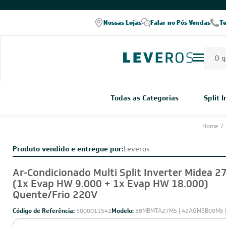
COMPRE PELO WHATSAPP
Nossas Lojas
Falar no Pós Vendas
T
Todas as Categorias
Split 
Home
/
Produto vendido e entregue por:
Leveros
Ar-Condicionado Multi Split Inverter Midea 2
(1x Evap HW 9.000 + 1x Evap HW 18.000)
Quente/Frio 220V
Código de Referência:
5000011541
Modelo:
38MBMTA27M5 | 42AGMSB09M5 