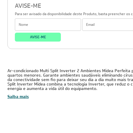
AVISE-ME
Para ser avisado da disponibilidade deste Produto, basta preencher os 
AVISE-ME
27.000 BTUs
220V - Monofásico
Inverter
Ar-condicionado Multi Split Inverter 2 Ambientes Midea Perfeita 
quartos menores. Garante ambientes saudáveis eliminando círus 
da conectividade sem fio para deixar seu dia a dia muito mais tra
Split Inverter Midea combina a tecnologia Inverter, que reduz o
energia e aumenta a vida útil do equipamento.
Saiba mais