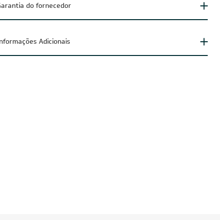
arantia do fornecedor
Informações Adicionais
UZIDO
CUPOM: POTENCIA200
FRETE REDUZIDO