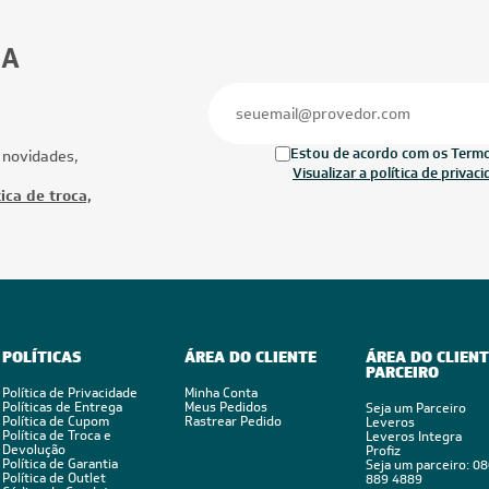
42.000 BTUs
28.000 BTUs
ionado Multi Split Inverter Midea
Ar-Condicionado Multi Split Inverter D
2x Evap Cassete 1 Via 18.000)
28.000 BTUs (2x Evap Duto 18.000)
rio 220V
Quente/Frio 220V
Ofertas
Mais Produtos
CUPOM: POTENCIA100
CUPOM: POTENC
FRETE REDUZIDO
FRETE REDUZID