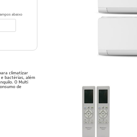
campos abaixo
Cobre
para climatizar
e bactérias, além
nquilo. O Multi
 consumo de