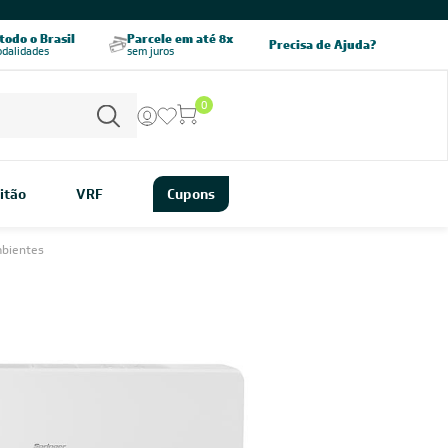
CHAME AGORA
odo o Brasil
Parcele em até 8x
5% OFF no PIX
Precisa de Ajuda?
odalidades
sem juros
pagamento à vista
0
itão
VRF
Cupons
mbientes