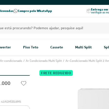
PREÇOS EXCLUSIVOS PARA VOCÊ!
Excelência no RA
Entrega em t
elevendas
Compre pelo WhatsApp
Seja parceiro Leveros
Excelência no Reclame Aqui
verifique as m
Inverter
Piso Teto
Cassete
Multi Split
Spl
Ar-condicionado
/
Ar Condicionado Multi Split
/
Ar-Condicionado Multi Split 2 A
FRETE REDUZIDO
7.000
| 42AGMSB18M5