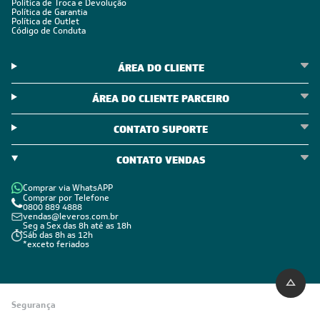
CADASTRE-SE E RECEBA
OFERTAS COM PREÇOS
EXCLUSIVOS
Seja sempre o primeiro a receber nossas novidades, cadastre-
se, é grátis!
Em caso de dúvidas consulte nossa política de troca,
devolução e cancelamento.
Inscreva-se
Estou de acordo com os Termos e Condições e com a Política de
Privacidade
Visualizar a política de privacidade
INSTITUCIONAL
Quem Somos
Trabalhe conosco