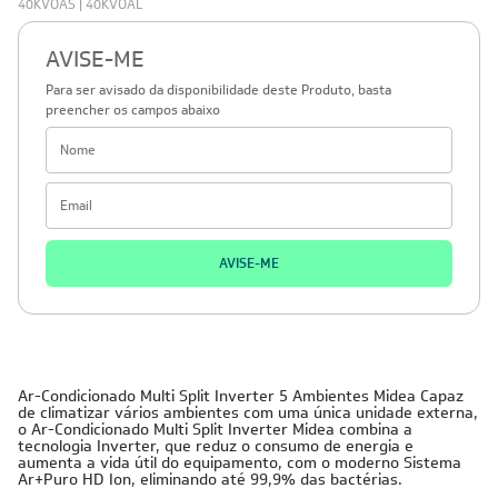
Modelo:
38MBMPA42M5 | 42AGMSB09M5 | 40KVAQB12M5 | 40KVAQB18M5 |
40KVOAS | 40KVOAL
AVISE-ME
Para ser avisado da disponibilidade deste Produto, basta
preencher os campos abaixo
AVISE-ME
220V -
42.000 BTUs
Inverter
Cobre
Monofásico
Ar-Condicionado Multi Split Inverter 5 Ambientes Midea Capaz
de climatizar vários ambientes com uma única unidade externa,
o Ar-Condicionado Multi Split Inverter Midea combina a
tecnologia Inverter, que reduz o consumo de energia e