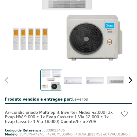
Produto vendido e entregue por:
Leveros
Ar-Condicionado Multi Split Inverter Midea 42.000 (3x
Evap HW 9.000 + 1x Evap Cassete 1 Via 12.000 + 1x
Evap Cassete 1 Via 18.000) Quente/Frio 220V
Código de Referência:
5000013486