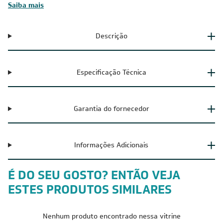
aumenta a vida útil do equipamento, com o moderno Sistema
Ar+Puro HD Ion, eliminando até 99,9% das bactérias.
Saiba mais
Descrição
Especificação Técnica
Garantia do fornecedor
Informações Adicionais
É DO SEU GOSTO? ENTÃO VEJA
ESTES PRODUTOS SIMILARES