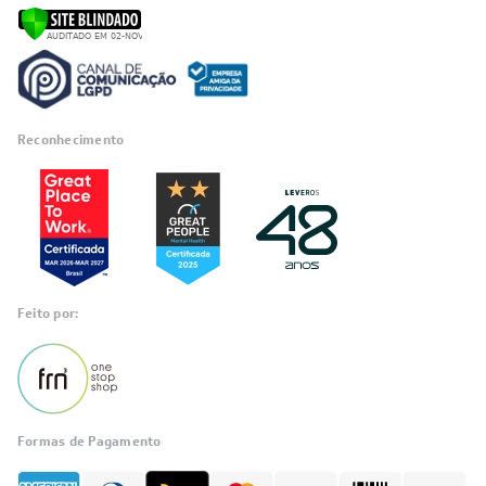
Blog
SIGA-NOS
POLÍTICAS
Política de Privacidade
Políticas de Entrega
Política de Cupom
Política de Troca e Devolução
Política de Garantia
Política de Outlet
Código de Conduta
ÁREA DO CLIENTE
ÁREA DO CLIENTE PARCEIRO
CONTATO SUPORTE
CONTATO VENDAS