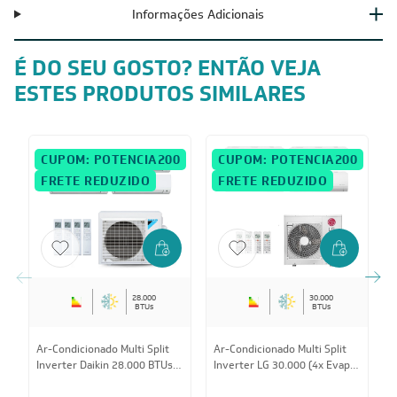
Informações Adicionais
É DO SEU GOSTO? ENTÃO VEJA
ESTES PRODUTOS SIMILARES
CUPOM: POTENCIA200
CUPOM: POTENCIA200
FRETE REDUZIDO
FRETE REDUZIDO
28.000
30.000
BTUs
BTUs
Ar-Condicionado Multi Split
Ar-Condicionado Multi Split
A
Inverter Daikin 28.000 BTUs
Inverter LG 30.000 (4x Evap
I
(3x Evap HW 9.000 + 1x Evap
HW 12.000) Quente/Frio
E
HW 18.000) Quente/Frio
220V
1