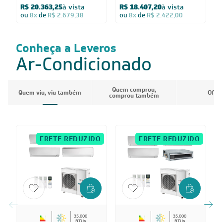
R$ 20.363,25
à vista
R$ 18.407,20
à vista
220V
ou
8x
de
R$ 2.679,38
ou
8x
de
R$ 2.422,00
Conheça a Leveros
Ar-Condicionado
Quem comprou,
Quem viu, viu também
Ofer
comprou também
FRETE REDUZIDO
FRETE REDUZIDO
35.000
35.000
BTUs
BTUs