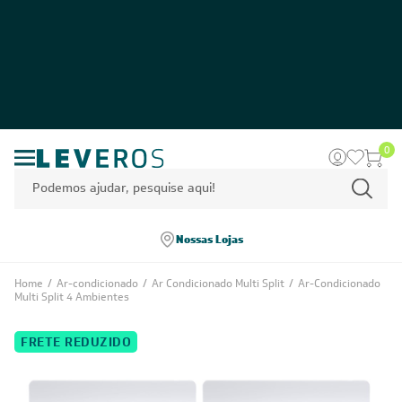
0
Nossas Lojas
Home
/
Ar-condicionado
/
Ar Condicionado Multi Split
/
Ar-Condicionado
Multi Split 4 Ambientes
FRETE REDUZIDO