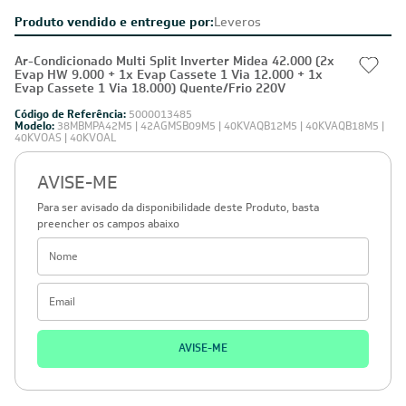
Produto vendido e entregue por:
Leveros
Ar-Condicionado Multi Split Inverter Midea 42.000 (2x
Evap HW 9.000 + 1x Evap Cassete 1 Via 12.000 + 1x
Evap Cassete 1 Via 18.000) Quente/Frio 220V
Código de Referência:
5000013485
Modelo:
38MBMPA42M5 | 42AGMSB09M5 | 40KVAQB12M5 | 40KVAQB18M5 |
40KVOAS | 40KVOAL
AVISE-ME
Para ser avisado da disponibilidade deste Produto, basta
preencher os campos abaixo
AVISE-ME