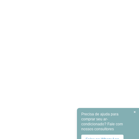
×
Precisa de ajuda para
comprar seu ar-
condicionado? Fale com
nossos consultores