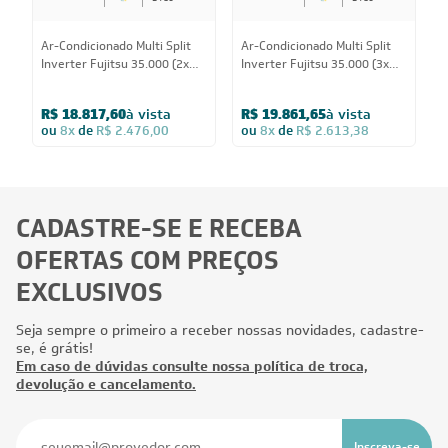
Ar-Condicionado Multi Split
Ar-Condicionado Multi Split
A
Inverter Fujitsu 35.000 (2x
Inverter Fujitsu 35.000 (3x
I
Evap HW 9.000 + 1x Evap HW
Evap HW 12.000 + 1x Evap
C
12.000 + 1x Evap HW 18.000)
Duto 12.000) Quente/Frio
Q
R$ 18.817,60
à vista
R$ 19.861,65
à vista
Quente/Frio 220V
220V
ou
8x
de
R$ 2.476,00
ou
8x
de
R$ 2.613,38
CADASTRE-SE E RECEBA
OFERTAS COM PREÇOS
EXCLUSIVOS
Seja sempre o primeiro a receber nossas novidades, cadastre-
se, é grátis!
Em caso de dúvidas consulte nossa política de troca,
devolução e cancelamento.
Inscreva-se