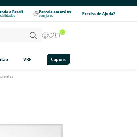
CHAME AGORA
odo o Brasil
Parcele em até 8x
5% OFF no PIX
Precisa de Ajuda?
odalidades
sem juros
pagamento à vista
0
itão
VRF
Cupons
mbientes