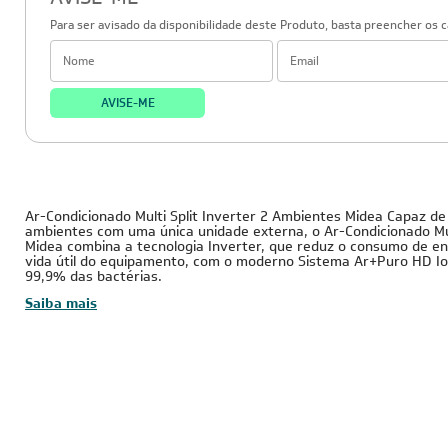
AVISE-ME
Para ser avisado da disponibilidade deste Produto, basta preencher os 
AVISE-ME
36.000 BTUs
220V
Inverter
Ar-Condicionado Multi Split Inverter 2 Ambientes Midea Capaz de 
ambientes com uma única unidade externa, o Ar-Condicionado Mult
Midea combina a tecnologia Inverter, que reduz o consumo de e
vida útil do equipamento, com o moderno Sistema Ar+Puro HD Io
99,9% das bactérias.
Saiba mais