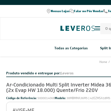
COMPRE PELO WHATSAPP
Nossas Lojas
Falar no Pós Vendas
T
Todas as Categorias
Split 
Home
/
Produto vendido e entregue por:
Leveros
Ar-Condicionado Multi Split Inverter Midea 3
(2x Evap HW 18.000) Quente/Frio 220V
Código de Referência:
5000014068
Modelo:
38MBMMA36M5 | 42EZMSA18M5