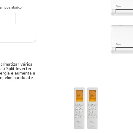
campos abaixo
Cobre
climatizar vários
i Split Inverter
nergia e aumenta a
n, eliminando até