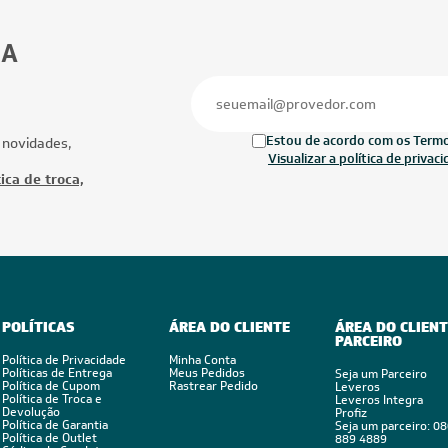
42.000 BTUs
28.000 BTUs
ionado Multi Split Inverter Midea
Ar-Condicionado Multi Split Inverter D
2x Evap Cassete 1 Via 18.000)
28.000 BTUs (2x Evap Duto 18.000)
rio 220V
Quente/Frio 220V
Ofertas
Mais Produtos
CUPOM: POTENCIA100
CUPOM: POTENC