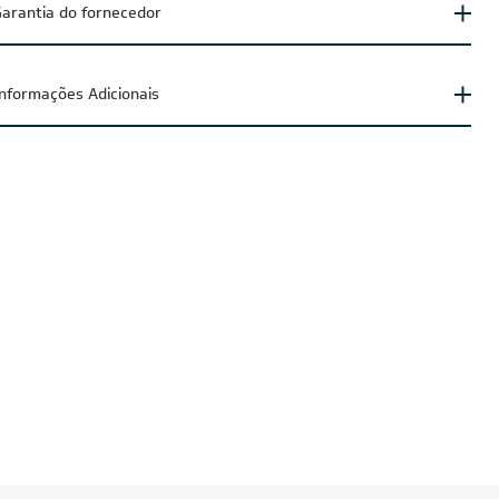
arantia do fornecedor
Informações Adicionais
CUPOM: POTENCIA200