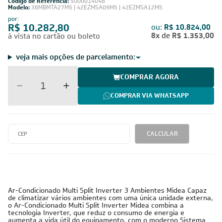
Código de Referência:
5000014048
Modelo:
38MBMTA27M5 | 42EZMSA09M5 | 42EZMSA12M5
por:
R$ 10.282,80
ou:
R$ 10.824,00
8x
de
R$ 1.353,00
à vista no cartão ou boleto
veja mais opções de parcelamento:
COMPRAR AGORA
COMPRAR VIA WHATSAPP
CALCULAR
Ar-Condicionado Multi Split Inverter 3 Ambientes Midea Capaz
de climatizar vários ambientes com uma única unidade externa,
o Ar-Condicionado Multi Split Inverter Midea combina a
tecnologia Inverter, que reduz o consumo de energia e
aumenta a vida útil do equipamento, com o moderno Sistema