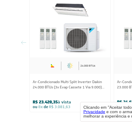
24.000 BTUs
Ar-Condicionado Multi Split Inverter Daikin
Ar-Condic
24.000 BTUs (3x Evap Cassete 1 Via 9.000)
23.000 B
Quente/Frio 220V
1x Evap 
Clicando em "Aceitar tod
220V
R$ 23.420,35
à vista
Privacidade
e com o armaz
R$ 24.6
melhorar a experiência e 
ou
8x
de
R$ 3.081,63
ou
8x
d