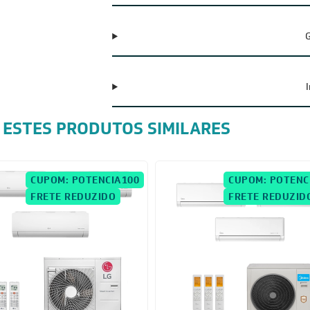
G
 ESTES PRODUTOS SIMILARES
CUPOM: POTENCIA100
CUPOM: POTENC
FRETE REDUZIDO
FRETE REDUZID