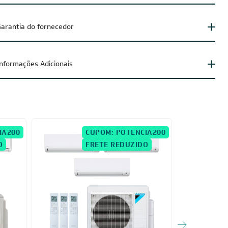
arantia do fornecedor
Informações Adicionais
IA200
CUPOM: POTENCIA200
O
FRETE REDUZIDO