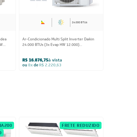
24.000 BTUs
idea
Ar-Condicionado Multi Split Inverter Daikin
Ar-Condicionado
HW
24.000 BTUs (3x Evap HW 12.000)
27.000 (2x Eva
Quente/Frio 220V
12.000) Quente
R$ 16.876,75
à vista
R$ 10.282,80
ou
8x
de
R$ 2.220,63
ou
8x
de
R$ 1.
IA200
FRETE REDUZIDO