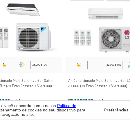
FRETE REDUZID
23.000 BTUs
21.000 BTUs
ionado Multi Split Inverter Daikin
Ar-Condicionado Multi Split Inverter L
TUs (2x Evap Cassete 1 Via 9.000 +
21.000 (3x Evap Cassete 1 Via 9.000)
Cassete 1 Via 18.000) Quente/Frio
Quente/Frio 220V
os" você concorda com a nossa
Política de
Preferências
enamento de cookies no seu dispositivo para
17,35
à vista
R$ 17.932,20
à vista
navegação no site.
e
R$ 3.239,13
ou
8x
de
R$ 2.359,50