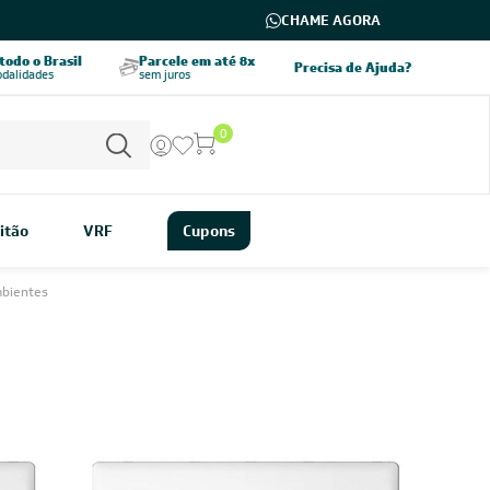
CHAME AGORA
odo o Brasil
Parcele em até 8x
5% OFF no PIX
Precisa de Ajuda?
odalidades
sem juros
pagamento à vista
0
itão
VRF
Cupons
mbientes