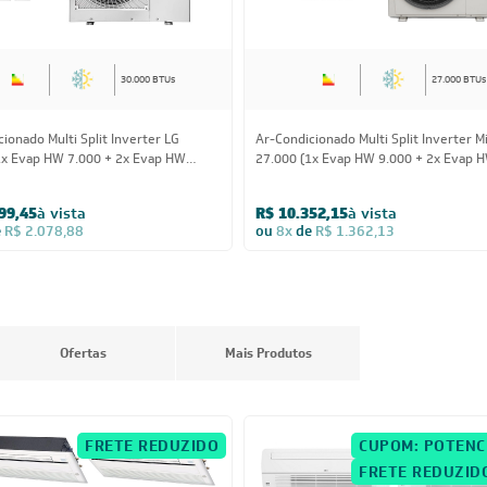
30.000 BTUs
27.000 BTUs
ionado Multi Split Inverter LG
Ar-Condicionado Multi Split Inverter M
1x Evap HW 7.000 + 2x Evap HW
27.000 (1x Evap HW 9.000 + 2x Evap 
Quente/Frio 220V
12.000) Quente/Frio 220V
99,45
à vista
R$ 10.352,15
à vista
e
R$ 2.078,88
ou
8x
de
R$ 1.362,13
Ofertas
Mais Produtos
FRETE REDUZIDO
CUPOM: POTENC