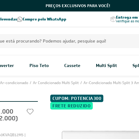
PREÇOS EXCLUSIVOS PARA VOCÊ!
Excelência no RA
Entrega em t
elevendas
Compre pelo WhatsApp
Seja parceiro Leveros
Excelência no Reclame Aqui
verifique as m
Inverter
Piso Teto
Cassete
Multi Split
Spl
Ar-condicionado
/
Ar Condicionado Multi Split
/
Ar-Condicionado Multi Split 3 A
CUPOM: POTENCIA300
FRETE REDUZIDO
7.000
2.000)
40KVAQB12M5 |