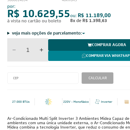
5000014054
40KVOAS
por:
R$ 10.629,55
R$ 11.189,00
ou:
8x
de
R$ 1.398,63
à vista no cartão ou boleto
veja mais opções de parcelamento:
COMPRAR AGORA
COMPRAR VIA WHATSAP
CALCULAR
27.000 BTUs
220V - Monofásico
Inverter
Ar-Condicionado Multi Split Inverter 3 Ambientes Midea Capaz de 
ambientes com uma única unidade externa, o Ar-Condicionado Mult
Midea combina a tecnologia Inverter, que reduz o consumo de e