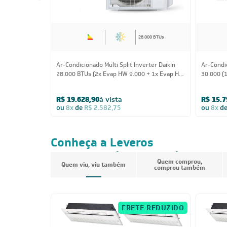
28.000 BTUs
Ar-Condicionado Multi Split Inverter Daikin
Ar-Condic
28.000 BTUs (2x Evap HW 9.000 + 1x Evap HW
30.000 (
24.000) Quente/Frio 220V
12.000) 
R$ 19.628,90
à vista
R$ 15.7
ou
8x
de
R$ 2.582,75
ou
8x
d
Conheça a Leveros
Ar-Condicionado
Quem comprou,
Quem viu, viu também
comprou também
FRETE REDUZIDO