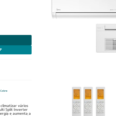
P
Cobre
climatizar vários
i Split Inverter
nergia e aumenta a