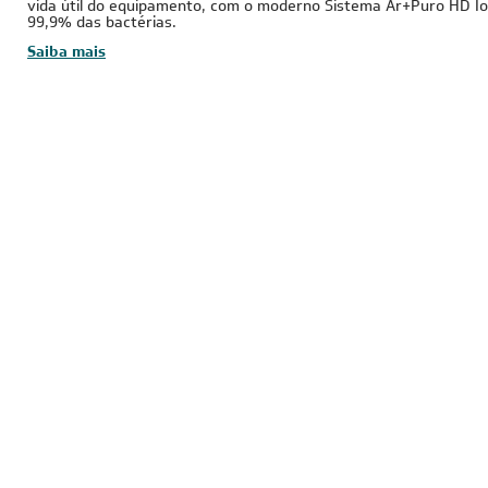
vida útil do equipamento, com o moderno Sistema Ar+Puro HD Io
99,9% das bactérias.
Saiba mais