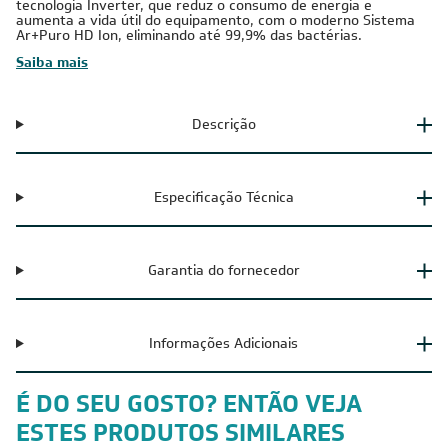
Ar-Condicionado Multi Split Inverter 2 Ambientes Midea Capaz
de climatizar vários ambientes com uma única unidade externa,
o Ar-Condicionado Multi Split Inverter Midea combina a
tecnologia Inverter, que reduz o consumo de energia e
aumenta a vida útil do equipamento, com o moderno Sistema
Ar+Puro HD Ion, eliminando até 99,9% das bactérias.
Saiba mais
Descrição
Especificação Técnica
Garantia do fornecedor
Informações Adicionais
É DO SEU GOSTO? ENTÃO VEJA