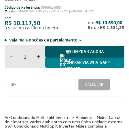
Evap HW 9.000 + 1x Evap Cassete 1 Via 18.000)
Quente/Frio 220V
Código de Referência:
5000014053
Modelo:
38MBMTA27M5 | 42EZMSA09M5 | 40KVAQB18M5
por:
R$ 10.117,50
ou:
R$ 10.650,00
8x
de
R$ 1.331,25
à vista no cartão ou boleto
veja mais opções de parcelamento:
COMPRAR AGORA
COMPRAR VIA WHATSAPP
CALCULAR
220V -
27.000 BTUs
Inverter
Cobre
Monofásico