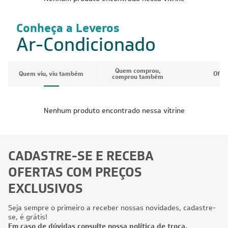
Conheça a Leveros
Ar-Condicionado
Quem comprou,
Quem viu, viu também
Ofer
comprou também
Nenhum produto encontrado nessa vitrine
CADASTRE-SE E RECEBA
OFERTAS COM PREÇOS
EXCLUSIVOS
Seja sempre o primeiro a receber nossas novidades, cadastre-
se, é grátis!
Em caso de dúvidas consulte nossa política de troca,