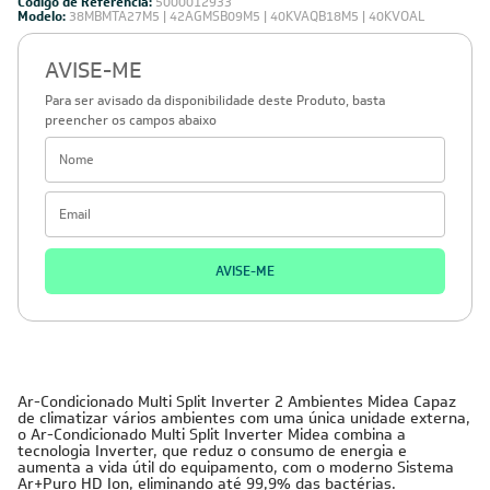
Código de Referência:
5000012933
Modelo:
38MBMTA27M5 | 42AGMSB09M5 | 40KVAQB18M5 | 40KVOAL
AVISE-ME
Para ser avisado da disponibilidade deste Produto, basta
preencher os campos abaixo
AVISE-ME
Ar-Condicionado Multi Split Inverter 2 Ambientes Midea Capaz
de climatizar vários ambientes com uma única unidade externa,
o Ar-Condicionado Multi Split Inverter Midea combina a
tecnologia Inverter, que reduz o consumo de energia e
aumenta a vida útil do equipamento, com o moderno Sistema
Ar+Puro HD Ion, eliminando até 99,9% das bactérias.