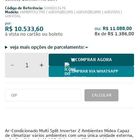
Código de Referência:
5000013476
Modelo:
38MBMTA27M5 | 40KVAQB12M5 | 40KVAQB18M5 | 40KVOAS |
40KVOAL
por:
R$ 10.533,60
ou:
R$ 11.088,00
8x
de
R$ 1.386,00
à vista no cartão ou boleto
veja mais opções de parcelamento:
COMPRAR AGORA
COMPRAR VIA WHATSAPP
CALCULAR
Ar-Condicionado Multi Split Inverter 2 Ambientes Midea Capaz
de climatizar vários ambientes com uma única unidade externa,