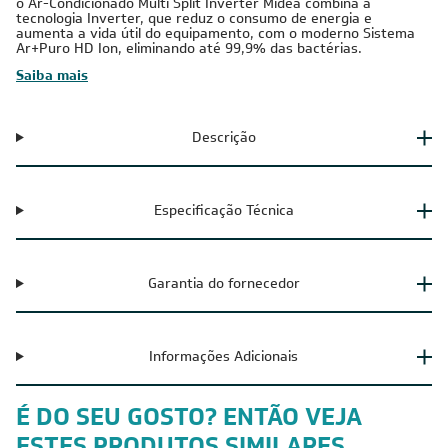
o Ar-Condicionado Multi Split Inverter Midea combina a
tecnologia Inverter, que reduz o consumo de energia e
aumenta a vida útil do equipamento, com o moderno Sistema
Ar+Puro HD Ion, eliminando até 99,9% das bactérias.
Saiba mais
Descrição
Especificação Técnica
Garantia do fornecedor
Informações Adicionais
É DO SEU GOSTO? ENTÃO VEJA
ESTES PRODUTOS SIMILARES