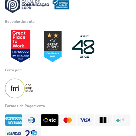
Reconhecimento
Feito por:
Formas de Pagamento
Informações
sobre seu
pedido?
Fale com a LIA
Compre pelo