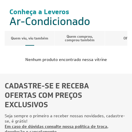
Conheça a Leveros
Ar-Condicionado
Quem comprou,
Quem viu, viu também
Ofer
comprou também
Nenhum produto encontrado nessa vitrine
CADASTRE-SE E RECEBA
OFERTAS COM PREÇOS
EXCLUSIVOS
Seja sempre o primeiro a receber nossas novidades, cadastre-
se, é grátis!
Em caso de dúvidas consulte nossa política de troca,
devolução e cancelamento.