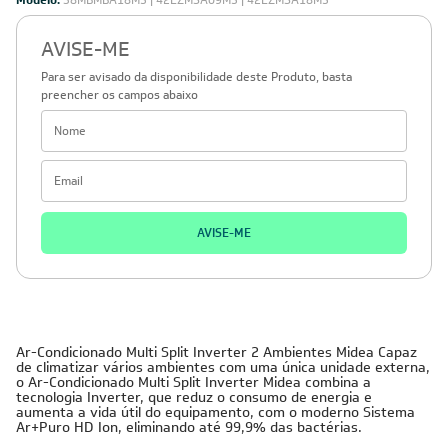
Modelo:
38MBMBA18M5 | 42EZMSA09M5 | 42EZMSA18M5
AVISE-ME
Para ser avisado da disponibilidade deste Produto, basta
preencher os campos abaixo
AVISE-ME
Ar-Condicionado Multi Split Inverter 2 Ambientes Midea Capaz
de climatizar vários ambientes com uma única unidade externa,
o Ar-Condicionado Multi Split Inverter Midea combina a
tecnologia Inverter, que reduz o consumo de energia e
aumenta a vida útil do equipamento, com o moderno Sistema
Ar+Puro HD Ion, eliminando até 99,9% das bactérias.