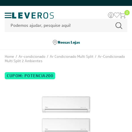
0
Nossas Lojas
Home
/
Ar-condicionado
/
Ar Condicionado Multi Split
/
Ar-Condicionado
Multi Split 2 Ambientes
CUPOM: POTENCIA200