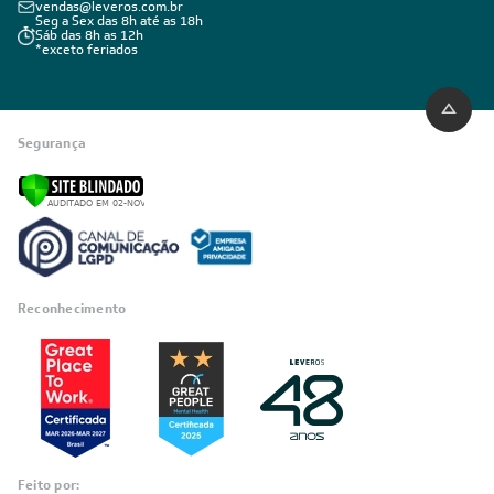
Privacidade
Visualizar a política de privacidade
INSTITUCIONAL
Quem Somos
Trabalhe conosco
Blog
SIGA-NOS
POLÍTICAS
Política de Privacidade
Políticas de Entrega
Política de Cupom
Política de Troca e Devolução
Política de Garantia
Política de Outlet
Código de Conduta
ÁREA DO CLIENTE