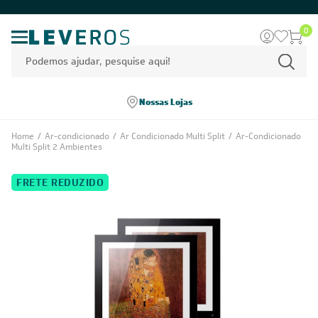
0
Nossas Lojas
Home
/
Ar-condicionado
/
Ar Condicionado Multi Split
/
Ar-Condicionado
Multi Split 2 Ambientes
FRETE REDUZIDO