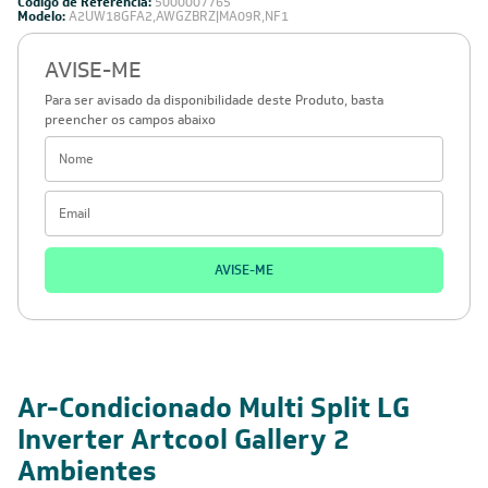
Código de Referência:
5000007765
Modelo:
A2UW18GFA2,AWGZBRZ|MA09R,NF1
AVISE-ME
Para ser avisado da disponibilidade deste Produto, basta
preencher os campos abaixo
AVISE-ME
220V -
18.000 BTUs
Inverter
Cobre
Monofásico
Ar-Condicionado Multi Split LG
Inverter Artcool Gallery 2