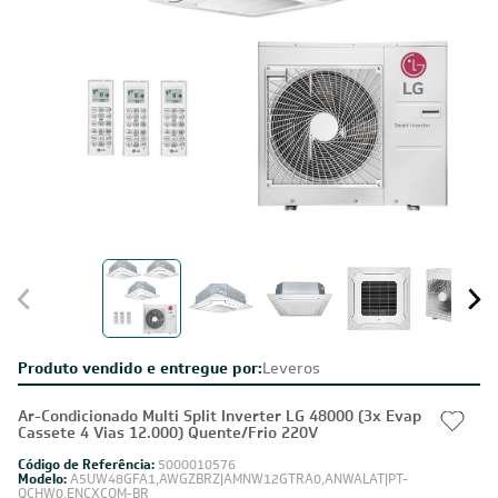
Produto vendido e entregue por:
Leveros
Ar-Condicionado Multi Split Inverter LG 48000 (3x Evap
Cassete 4 Vias 12.000) Quente/Frio 220V
Código de Referência:
5000010576
Modelo:
A5UW48GFA1,AWGZBRZ|AMNW12GTRA0,ANWALAT|PT-
QCHW0,ENCXCOM-BR