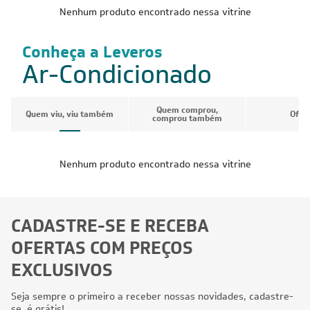
Nenhum produto encontrado nessa vitrine
Conheça a Leveros
Ar-Condicionado
Quem comprou,
Quem viu, viu também
Ofer
comprou também
Nenhum produto encontrado nessa vitrine
CADASTRE-SE E RECEBA
OFERTAS COM PREÇOS
EXCLUSIVOS
Seja sempre o primeiro a receber nossas novidades, cadastre-
se, é grátis!