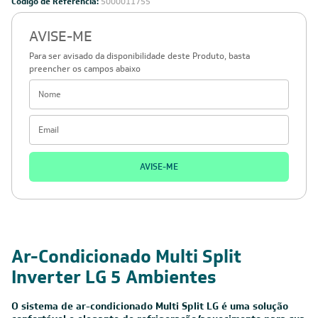
se, é grátis!
Em caso de dúvidas consulte nossa política de troca,
devolução e cancelamento.
Inscreva-se
Estou de acordo com os Termos e Condições e com a Política de
Privacidade
Visualizar a política de privacidade
INSTITUCIONAL
Quem Somos
Trabalhe conosco
Blog
SIGA-NOS
POLÍTICAS