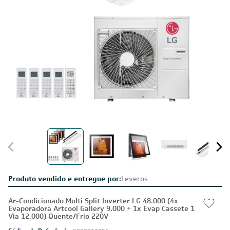
Estou de acordo com os Termos e Condições e com a Política de
Privacidade
Visualizar a política de privacidade
© 2023 https://www.leveros.com.br Todos os diretitos reservados
REFRIGELO CLIMATIZACAO DE AMBIENTES S.A. CNPJ: 61.502.324/0001-12
CADASTRE-SE E RECEBA
OFERTAS COM PREÇOS
EXCLUSIVOS
Seja sempre o primeiro a receber nossas novidades, cadastre-