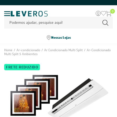
0
Nossas Lojas
CADASTRE-SE E RECEBA
OFERTAS COM PREÇOS
EXCLUSIVOS
Seja sempre o primeiro a receber nossas novidades, cadastre-
se, é grátis!
Em caso de dúvidas consulte nossa política de troca,
devolução e cancelamento.
Inscreva-se