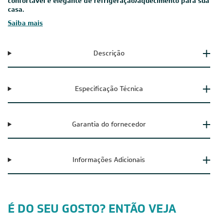
Política de Privacidade
Políticas de Entrega
Política de Cupom
Política de Troca e Devolução
Política de Garantia
Política de Outlet
Código de Conduta
ÁREA DO CLIENTE
ÁREA DO CLIENTE PARCEIRO
CONTATO SUPORTE
CONTATO VENDAS
Comprar via WhatsAPP
Comprar por Telefone
0800 889 4888
vendas@leveros.com.br
Seg a Sex das 8h até as 18h
Sáb das 8h as 12h
*exceto feriados