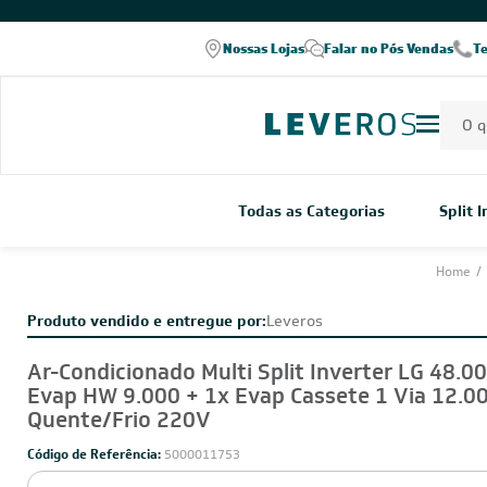
Nossas Lojas
Falar no Pós Vendas
T
CADASTRE-SE E RECE
OFERTAS COM PREÇOS
EXCLUSIVOS
Seja sempre o primeiro a receber nossas
cadastre-se, é grátis!
Em caso de dúvidas consulte nossa polít
devolução e cancelamento.