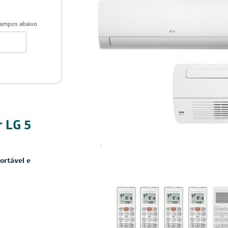
com.br Todos os diretitos reservados REFRIGELO CLIMATIZACAO DE AMBIENTES S