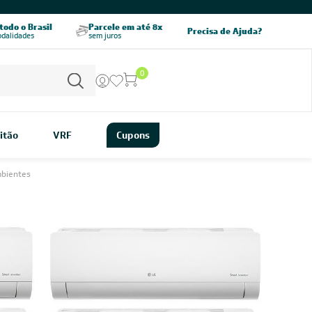
odo o Brasil
Parcele em até 8x
5% OFF no PIX
Precisa de Ajuda?
odalidades
sem juros
pagamento à vista
0
Inscreva-se
 e Condições e com a Política de Privacidade
idade