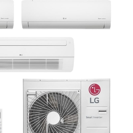
.A. CNPJ: 61.502.324/0001-12