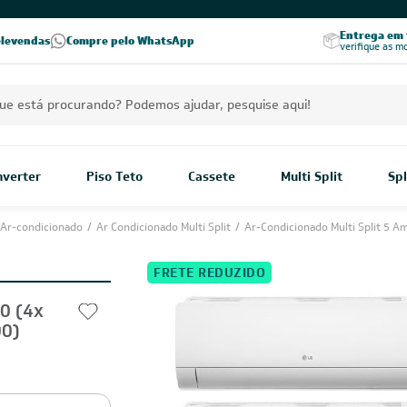
Excelência no RA
Entrega em t
elevendas
Compre pelo WhatsApp
Seja parceiro Leveros
Excelência no Reclame Aqui
verifique as m
BA
Estou de acordo com os Termos
 novidades,
Visualizar a política de privac
ica de troca,