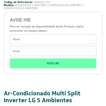
Código de Referência:
5000011752
Modelo:
A5UW48GFA1.AWGZBR1 | AMNW09GSJA0.EMBTBRZ |
AMNW12GTUC0.ANWZBR1
AVISE-ME
Para ser avisado da disponibilidade deste Produto, basta
preencher os campos abaixo
AVISE-ME
Ar-Condicionado Multi Split
Inverter LG 5 Ambientes