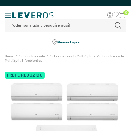
0
Nossas Lojas
Home
/
Ar-condicionado
/
Ar Condicionado Multi Split
/
Ar-Condicionado
Multi Split 5 Ambientes
FRETE REDUZIDO