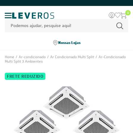
0
Nossas Lojas
Home
/
Ar-condicionado
/
Ar Condicionado Multi Split
/
Ar-Condicionado
Multi Split 3 Ambientes
FRETE REDUZIDO