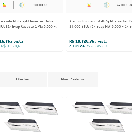
23.000 BTUs
24.000 BTUs
ionado Multi Split Inverter Daikin
Ar-Condicionado Multi Split Inverter D
TUs (2x Evap Cassete 1 Via 9.000 +
24.000 BTUs (2x Evap HW 9.000 + 1x 
Cassete 1 Via 12.000) Quente/Frio
Cassete 1 Via 18.000) Quente/Frio 22
16,75
à vista
R$ 19.726,75
à vista
e
R$ 3.120,63
ou
8x
de
R$ 2.595,63
Ofertas
Mais Produtos