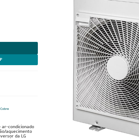
P
Cobre
e ar-condicionado
ação/aquecimento
nversor da LG