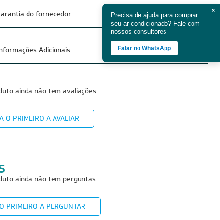
×
arantia do fornecedor
Precisa de ajuda para comprar
seu ar-condicionado? Fale com
nossos consultores
Falar no WhatsApp
Informações Adicionais
duto ainda não tem avaliações
A O PRIMEIRO A AVALIAR
S
duto ainda não tem perguntas
 O PRIMEIRO A PERGUNTAR