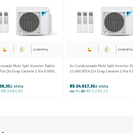
24.000 BTUs
23.000 BTUs
ionado Multi Split Inverter Daikin
Ar-Condicionado Multi Split Inverter D
TUs (3x Evap Cassete 1 Via 9.000)
23.000 BTUs (2x Evap Cassete 1 Via 9.
rio 220V
1x Evap Cassete 1 Via 18.000) Quente/
220V
20,35
à vista
R$ 24.617,35
à vista
e
R$ 3.081,63
ou
8x
de
R$ 3.239,13