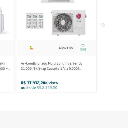
21.000 BTUs
aikin
Ar-Condicionado Multi Split Inverter LG
Ar-Condicionado 
000 +
21.000 (3x Evap Cassete 1 Via 9.000)
30.000 (1x Eva
Frio
Quente/Frio 220V
12.000) Quente
R$ 17.932,20
à vista
R$ 15.799,45
ou
8x
de
R$ 2.359,50
ou
8x
de
R$ 2.