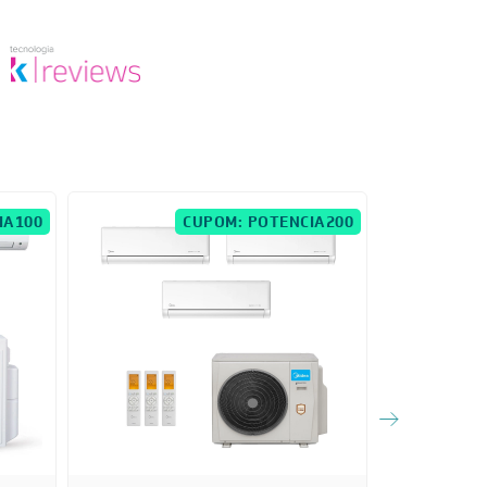
IA100
CUPOM: POTENCIA200