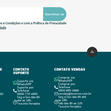
Inscreva-se
 e Condições e com a Política de Privacidade
idade
E
CONTATO
CONTATO VENDAS
SUPORTE
Comprar via
WhatsAPP
Suporte via
Comprar por
WhatsAPP
Telefone
Suporte por
0800 889 4888
Telefone
vendas@leveros.com.br
800
0800 770 4885
Seg a Sex das 8h até
Seg a Sex das 8h
as 18h
até as 18h
Sáb das 8h as 12h
*exceto feriados
*exceto feriados