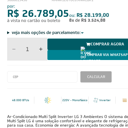
5000013436
AMNW12GTUC0.ANWZBR1
por:
R$ 26.789,05
R$ 28.199,00
ou:
8x
de
R$ 3.524,88
à vista no cartão ou boleto
veja mais opções de parcelamento:
COMPRAR AGORA
COMPRAR VIA WHATSAP
CALCULAR
48.000 BTUs
220V - Monofásico
Inverter
Ar-Condicionado Multi Split Inverter LG 3 Ambientes O sistema d
Multi Split LG é uma solução confortável e elegante de refriger
para sua casa. Economia de energia: A avançada tecnologia de i