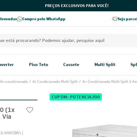
PREÇOS EXCLUSIVOS PARA VOCÊ!
5% OFF no PIX
Excelência no RA
elevendas
Compre pelo WhatsApp
Seja parce
pagamento à vista
Excelência no Reclame Aqui
Inverter
Piso Teto
Cassete
Multi Split
Spl
Ar-condicionado
/
Ar Condicionado Multi Split
/
Ar-Condicionado Multi Split 3 A
CUPOM: POTENCIA200
00 (1x
 Via
0.ANWZBR1 |