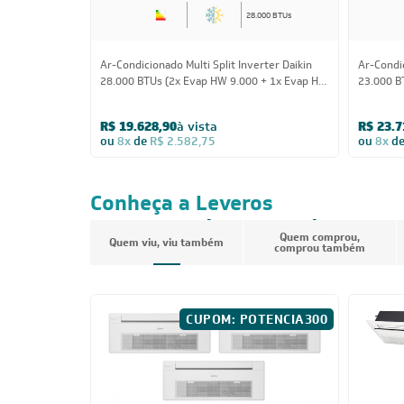
28.000 BTUs
Ar-Condicionado Multi Split Inverter Daikin
Ar-Condic
28.000 BTUs (2x Evap HW 9.000 + 1x Evap HW
23.000 B
24.000) Quente/Frio 220V
1x Evap 
220V
R$ 19.628,90
à vista
R$ 23.7
ou
8x
de
R$ 2.582,75
ou
8x
d
Conheça a Leveros
Ar-Condicionado
Quem comprou,
Quem viu, viu também
comprou também
CUPOM: POTENCIA300