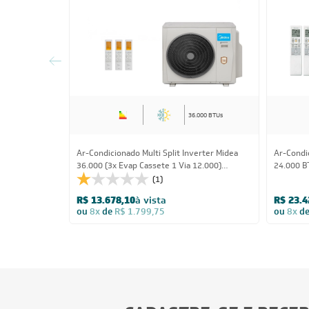
36.000 BTUs
Ar-Condicionado Multi Split Inverter Midea
Ar-Condic
36.000 (3x Evap Cassete 1 Via 12.000)
24.000 B
Quente/Frio 220V
Quente/F
(1)
R$ 13.678,10
à vista
R$ 23.4
ou
8x
de
R$ 1.799,75
ou
8x
d