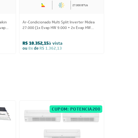
27.000 BTUs
aikin
Ar-Condicionado Multi Split Inverter Midea
Ar-Condicionado 
Evap
27.000 (1x Evap HW 9.000 + 2x Evap HW
24.000 BTUs (3
0V
12.000) Quente/Frio 220V
Quente/Frio 22
R$ 10.352,15
à vista
R$ 16.876,75
ou
8x
de
R$ 1.362,13
ou
8x
de
R$ 2.
CUPOM: POTENCIA200