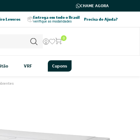
CHAME AGORA
Entrega em todo o Brasil
Parcele em até 8x
iro Leveros
Precisa de Ajuda?
verifique as modalidades
sem juros
0
itão
VRF
Cupons
mbientes