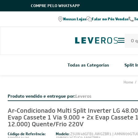
COMPRE PELO WHATSAPP
Entrega em todo o Brasil
Parcele em até 8x
ro Leveros
Nossas Lojas
Falar no Pós Vendas
T
verifique as modalidades
sem juros
Todas as Categorias
Split 
Home
/
Produto vendido e entregue por:
Leveros
Ar-Condicionado Multi Split Inverter LG 48.0
Evap Cassete 1 Via 9.000 + 2x Evap Cassete 1
12.000) Quente/Frio 220V
Código de Referência:
Modelo:
Z5UW48GFB1.AWGZBR1 | AMNW09GTUC