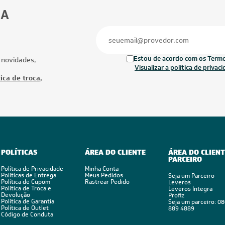
30.000 BTUs
28.000 BTUs
ionado Multi Split Inverter LG
Ar-Condicionado Multi Split Inverter D
4x Evap HW 12.000) Quente/Frio
28.000 (2x Evap HW 9.000 + 2x Evap 
12.000) Quente/Frio 220V
Ofertas
Mais Produtos
CUPOM: POTENC