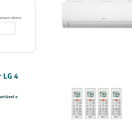
campos abaixo
Cobre
r LG 4
ortável e