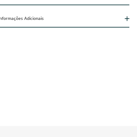
arantia do fornecedor
Informações Adicionais
IA200
CUPOM: POTENCIA200