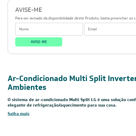
5000008817
AMNW24GSKA0
AVISE-ME
Para ser avisado da disponibilidade deste Produto, basta preencher os 
AVISE-ME
36.000 BTUs
220V - Monofásico
Inverter
Ar-Condicionado Multi Split Inverte
Ambientes
O sistema de ar-condicionado Multi Split LG é uma solução conf
elegante de refrigeração/aquecimento para sua casa.
Saiba mais