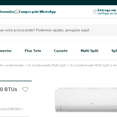
PREÇOS EXCLUSIVOS PARA VOCÊ!
Excelência no RA
Entrega em t
elevendas
Compre pelo WhatsApp
Seja parceiro Leveros
Excelência no Reclame Aqui
verifique as m
Inverter
Piso Teto
Cassete
Multi Split
Spl
Ar-condicionado
/
Ar Condicionado Multi Split
/
Ar-Condicionado Multi Split 4 A
00 BTUs
JA0.EMBTBRZ |