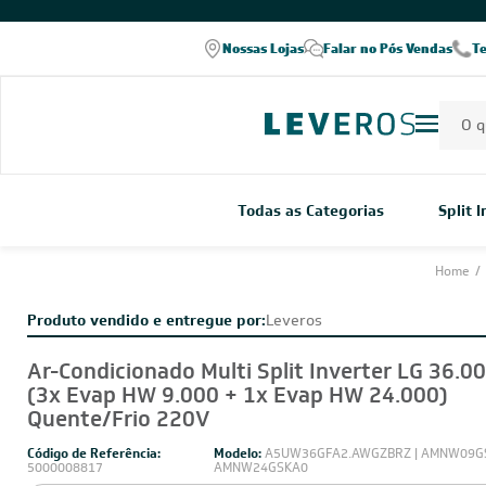
COMPRE PELO WHATSAPP
Nossas Lojas
Falar no Pós Vendas
T
Todas as Categorias
Split 
Home
/
Produto vendido e entregue por:
Leveros
Ar-Condicionado Multi Split Inverter LG 36.0
(3x Evap HW 9.000 + 1x Evap HW 24.000)
Quente/Frio 220V
Código de Referência:
Modelo:
A5UW36GFA2.AWGZBRZ | AMNW09GS