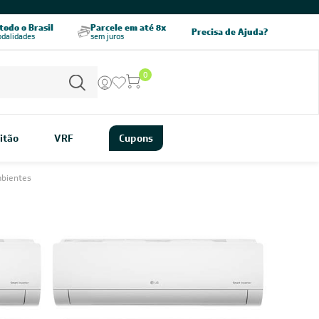
CHAME AGORA
odo o Brasil
Parcele em até 8x
5% OFF no PIX
Precisa de Ajuda?
odalidades
sem juros
pagamento à vista
0
itão
VRF
Cupons
mbientes