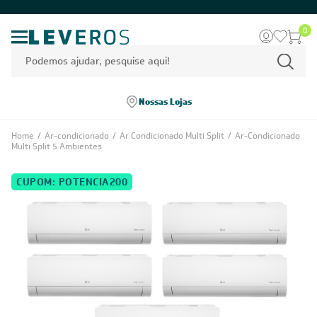
0
Nossas Lojas
Home
/
Ar-condicionado
/
Ar Condicionado Multi Split
/
Ar-Condicionado
Multi Split 5 Ambientes
CUPOM: POTENCIA200