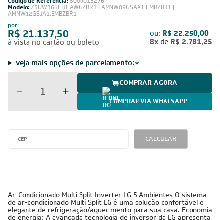
Código de Referência:
5000013276
Modelo:
Z5UW36GFB1.AWGZBR1 | AMNW09GSAA1.EMBZBR1 |
AMNW12GSJA1.EMBZBR1
por:
R$ 21.137,50
ou:
R$ 22.250,00
8x
de
R$ 2.781,25
à vista no cartão ou boleto
veja mais opções de parcelamento:
COMPRAR AGORA
COMPRAR VIA WHATSAPP
CALCULAR
Ar-Condicionado Multi Split Inverter LG 5 Ambientes O sistema
de ar-condicionado Multi Split LG é uma solução confortável e
elegante de refrigeração/aquecimento para sua casa. Economia
de energia: A avançada tecnologia de inversor da LG apresenta