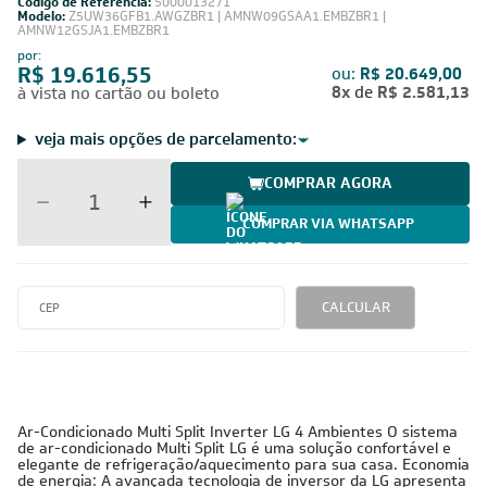
Código de Referência:
5000013271
Modelo:
Z5UW36GFB1.AWGZBR1 | AMNW09GSAA1.EMBZBR1 |
AMNW12GSJA1.EMBZBR1
por:
R$ 19.616,55
ou:
R$ 20.649,00
8x
de
R$ 2.581,13
à vista no cartão ou boleto
veja mais opções de parcelamento:
COMPRAR AGORA
COMPRAR VIA WHATSAPP
CALCULAR
Ar-Condicionado Multi Split Inverter LG 4 Ambientes O sistema
de ar-condicionado Multi Split LG é uma solução confortável e
elegante de refrigeração/aquecimento para sua casa. Economia
de energia: A avançada tecnologia de inversor da LG apresenta