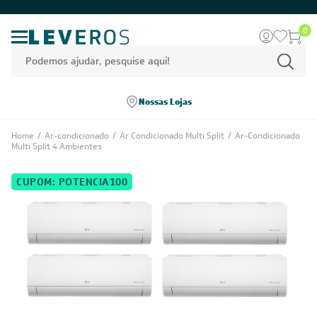
0
Nossas Lojas
Home
/
Ar-condicionado
/
Ar Condicionado Multi Split
/
Ar-Condicionado
Multi Split 4 Ambientes
CUPOM: POTENCIA100