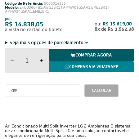
Código de Referência:
5000014335
Modelo:
Z4UQ36GFB1.AWGZBR1 | AMNW09GSAA1.EMBZBR1 |
AMNW24GSKA1.EMBZBR1
por:
R$ 14.838,05
ou:
R$ 15.619,00
8x
de
R$ 1.952,38
à vista no cartão ou boleto
veja mais opções de parcelamento:
COMPRAR AGORA
COMPRAR VIA WHATSAPP
CALCULAR
Ar-Condicionado Multi Split Inverter LG 2 Ambientes O sistema
de ar-condicionado Multi Split LG é uma solução confortável e
elegante de refrigeração para sua casa.