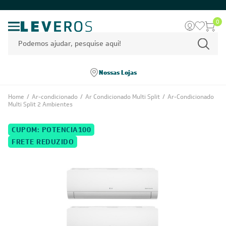
0
Nossas Lojas
Home
/
Ar-condicionado
/
Ar Condicionado Multi Split
/
Ar-Condicionado
Multi Split 2 Ambientes
CUPOM: POTENCIA100
FRETE REDUZIDO