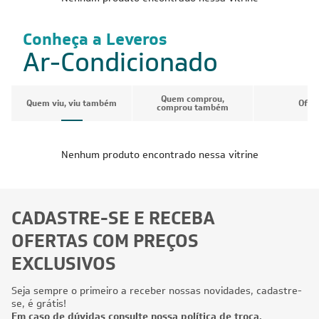
Conheça a Leveros
Ar-Condicionado
Quem comprou,
Quem viu, viu também
Ofer
comprou também
Nenhum produto encontrado nessa vitrine
CADASTRE-SE E RECEBA
OFERTAS COM PREÇOS
EXCLUSIVOS
Seja sempre o primeiro a receber nossas novidades, cadastre-
se, é grátis!
Em caso de dúvidas consulte nossa política de troca,