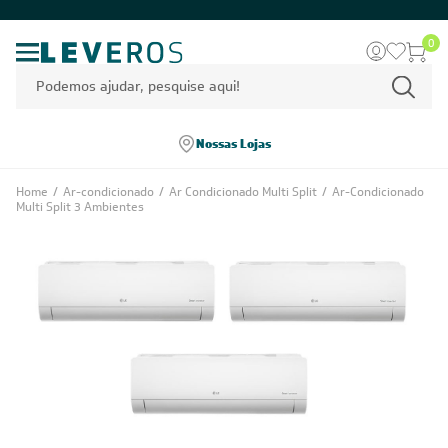
0
Nossas Lojas
Home
/
Ar-condicionado
/
Ar Condicionado Multi Split
/
Ar-Condicionado
Multi Split 3 Ambientes