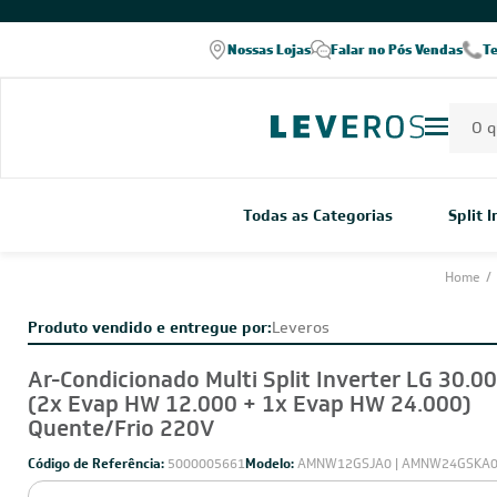
COMPRE PELO WHATSAPP
Nossas Lojas
Falar no Pós Vendas
T
Todas as Categorias
Split 
Home
/
Produto vendido e entregue por:
Leveros
Ar-Condicionado Multi Split Inverter LG 30.0
(2x Evap HW 12.000 + 1x Evap HW 24.000)
Quente/Frio 220V
Código de Referência:
5000005661
Modelo:
AMNW12GSJA0 | AMNW24GSKA0