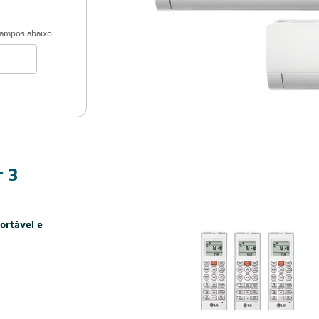
campos abaixo
Cobre
r 3
ortável e