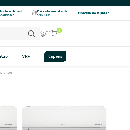
CHAME AGORA
odo o Brasil
Parcele em até 8x
5% OFF no PIX
Precisa de Ajuda?
odalidades
sem juros
pagamento à vista
0
itão
VRF
Cupons
mbientes