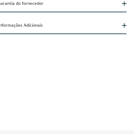
arantia do fornecedor
Informações Adicionais
IA200
CUPOM: POTENCIA200
O
FRETE REDUZIDO