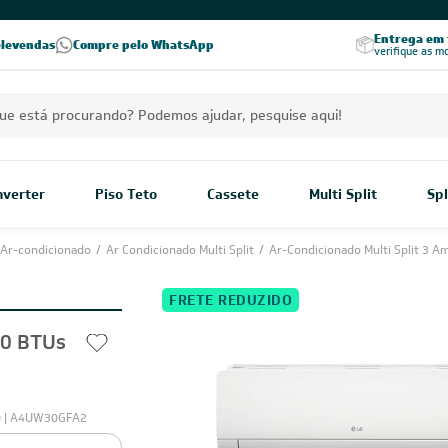
PREÇOS EXCLUSIVOS PARA VOCÊ!
Excelência no RA
Entrega em t
elevendas
Compre pelo WhatsApp
Seja parceiro Leveros
Excelência no Reclame Aqui
verifique as m
Inverter
Piso Teto
Cassete
Multi Split
Spl
Ar-condicionado
/
Ar Condicionado Multi Split
/
Ar-Condicionado Multi Split 3 A
FRETE REDUZIDO
00 BTUs
 | A4UW30GFA2