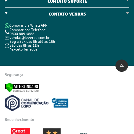
ÁREA DO CLIENTE
ÁREA DO CLIENTE PARCEIRO
CONTATO SUPORTE
CONTATO VENDAS
Comprar via WhatsAPP
Comprar por Telefone
0800 889 4888
vendas@leveros.com.br
Seg a Sex das 8h até as 18h
Sáb das 8h as 12h
*exceto feriados
Segurança