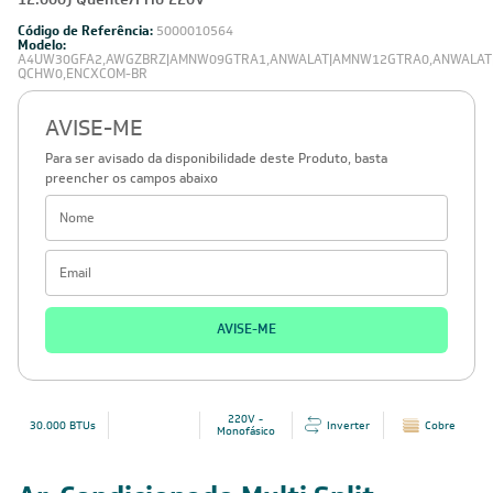
Produto vendido e entregue por:
Leveros
Ar-Condicionado Multi Split Inverter LG 30.000 BTUs
(2x Evap Cassete 4 Vias 9.000 + 2x Evap Cassete 4 Vias
12.000) Quente/Frio 220V
Código de Referência:
5000010564
Modelo:
A4UW30GFA2,AWGZBRZ|AMNW09GTRA1,ANWALAT|AMNW12GTRA0,ANWALAT|
QCHW0,ENCXCOM-BR
AVISE-ME
Para ser avisado da disponibilidade deste Produto, basta
preencher os campos abaixo
AVISE-ME