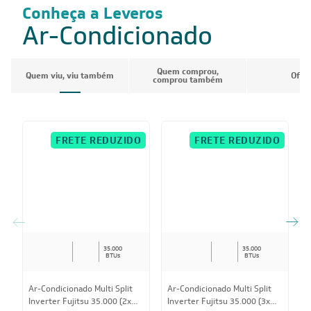
Ar-Condicionado Multi Split
Ar-Condicionado Multi Split
A
Inverter Daikin 28.000 BTUs
Inverter LG 30.000 (4x Evap
I
(3x Evap HW 9.000 + 1x Evap
HW 12.000) Quente/Frio
E
HW 18.000) Quente/Frio
220V
1
220V
Conheça a Leveros
Ar-Condicionado
Quem comprou,
Quem viu, viu também
Ofer
comprou também
FRETE REDUZIDO
FRETE REDUZIDO