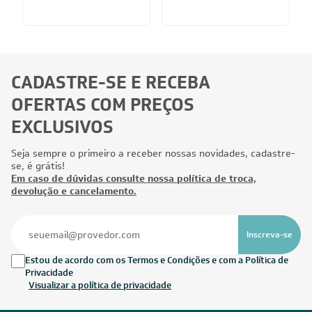
35.000
35.000
BTUs
BTUs
Ar-Condicionado Multi Split
Ar-Condicionado Multi Split
A
Inverter Fujitsu 35.000 (2x
Inverter Fujitsu 35.000 (3x
I
Evap HW 9.000 + 1x Evap HW
Evap HW 12.000 + 1x Evap
C
12.000 + 1x Evap HW 18.000)
Duto 12.000) Quente/Frio
Q
Quente/Frio 220V
220V
CADASTRE-SE E RECEBA
OFERTAS COM PREÇOS
EXCLUSIVOS
Seja sempre o primeiro a receber nossas novidades, cadastre-
se, é grátis!
Em caso de dúvidas consulte nossa política de troca,
devolução e cancelamento.
Inscreva-se