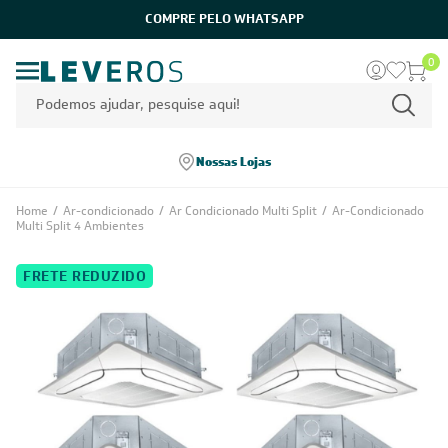
0
Nossas Lojas
Home
/
Ar-condicionado
/
Ar Condicionado Multi Split
/
Ar-Condicionado
Multi Split 4 Ambientes
FRETE REDUZIDO