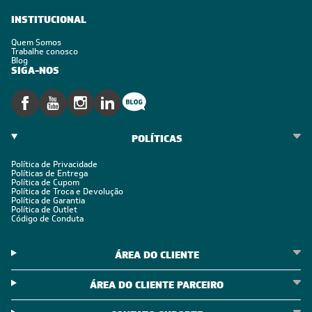
Estou de acordo com os Termos e Condições e com a Política de
Privacidade
Visualizar a política de privacidade
INSTITUCIONAL
Quem Somos
Trabalhe conosco
Blog
SIGA-NOS
POLÍTICAS
Política de Privacidade
Políticas de Entrega
Política de Cupom
Política de Troca e Devolução
Política de Garantia
Política de Outlet
Código de Conduta