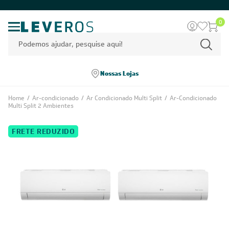
0
Nossas Lojas
Home
/
Ar-condicionado
/
Ar Condicionado Multi Split
/
Ar-Condicionado
Multi Split 2 Ambientes
FRETE REDUZIDO