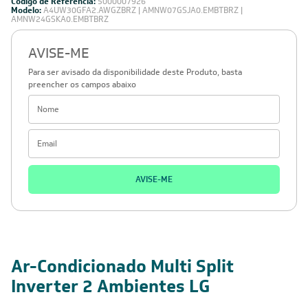
Código de Referência:
5000007926
Modelo:
A4UW30GFA2.AWGZBRZ | AMNW07GSJA0.EMBTBRZ |
AMNW24GSKA0.EMBTBRZ
AVISE-ME
Para ser avisado da disponibilidade deste Produto, basta
preencher os campos abaixo
AVISE-ME
Ar-Condicionado Multi Split
Inverter 2 Ambientes LG