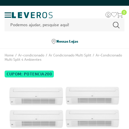
0
Nossas Lojas
Home
/
Ar-condicionado
/
Ar Condicionado Multi Split
/
Ar-Condicionado
Multi Split 4 Ambientes
CUPOM: POTENCIA200