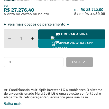
Modelo:
Z4UW30GFB1.AWGZBR1 | AMNW12GTUC0.ANWZBR1
por:
R$ 27.276,40
ou:
R$ 28.712,00
8x
de
R$ 3.589,00
à vista no cartão ou boleto
veja mais opções de parcelamento:
COMPRAR AGORA
COMPRAR VIA WHATSAPP
CALCULAR
Ar-Condicionado Multi Split Inverter LG 4 Ambientes O sistema
de ar-condicionado Multi Split LG é uma solução confortável e
elegante de refrigeração/aquecimento para sua casa.
Saiba mais