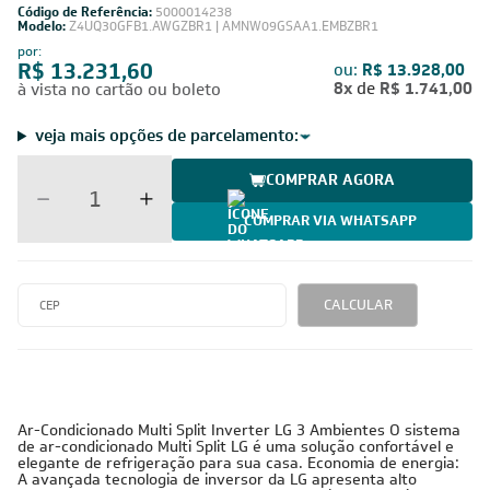
Código de Referência:
5000014238
Modelo:
Z4UQ30GFB1.AWGZBR1 | AMNW09GSAA1.EMBZBR1
por:
R$ 13.231,60
ou:
R$ 13.928,00
8x
de
R$ 1.741,00
à vista no cartão ou boleto
veja mais opções de parcelamento:
COMPRAR AGORA
COMPRAR VIA WHATSAPP
CALCULAR
Ar-Condicionado Multi Split Inverter LG 3 Ambientes O sistema
de ar-condicionado Multi Split LG é uma solução confortável e
elegante de refrigeração para sua casa. Economia de energia:
A avançada tecnologia de inversor da LG apresenta alto