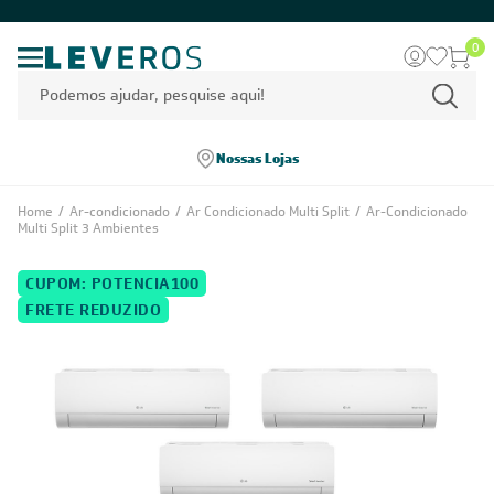
0
Nossas Lojas
Home
/
Ar-condicionado
/
Ar Condicionado Multi Split
/
Ar-Condicionado
Multi Split 3 Ambientes
CUPOM: POTENCIA100
FRETE REDUZIDO