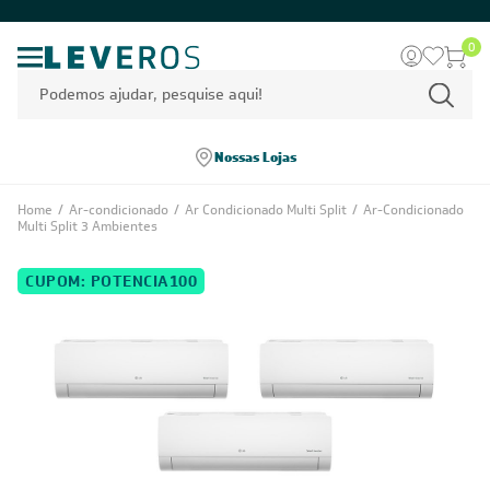
0
Nossas Lojas
Home
/
Ar-condicionado
/
Ar Condicionado Multi Split
/
Ar-Condicionado
Multi Split 3 Ambientes
CUPOM: POTENCIA100