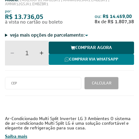
Modelo:
Z4UQ30GFB1.AWGZBR1 | AMNW09GSAA1.EMBZBR1 |
AMNW12GSJA1.EMBZBR1
por:
R$ 13.736,05
ou:
R$ 14.459,00
8x
de
R$ 1.807,38
à vista no cartão ou boleto
veja mais opções de parcelamento:
COMPRAR AGORA
COMPRAR VIA WHATSAPP
CALCULAR
Ar-Condicionado Multi Split Inverter LG 3 Ambientes O sistema
de ar-condicionado Multi Split LG é uma solução confortável e
elegante de refrigeração para sua casa.
Saiba mais