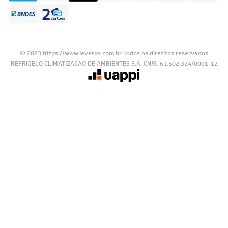
© 2023 https://www.leveros.com.br Todos os diretitos reservados
REFRIGELO CLIMATIZACAO DE AMBIENTES S.A. CNPJ: 61.502.324/0001-12