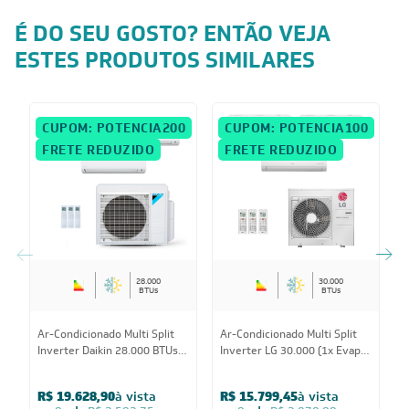
É DO SEU GOSTO? ENTÃO VEJA
ESTES PRODUTOS SIMILARES
CUPOM: POTENCIA200
CUPOM: POTENCIA100
FRETE REDUZIDO
FRETE REDUZIDO
28.000
30.000
BTUs
BTUs
A
Ar-Condicionado Multi Split
Ar-Condicionado Multi Split
I
Inverter Daikin 28.000 BTUs
Inverter LG 30.000 (1x Evap
E
(2x Evap HW 9.000 + 1x Evap
HW 7.000 + 2x Evap HW
1
HW 24.000) Quente/Frio
12.000) Quente/Frio 220V
R$ 19.628,90
à vista
R$ 15.799,45
à vista
220V