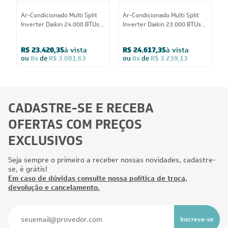
A
Ar-Condicionado Multi Split
Ar-Condicionado Multi Split
I
Inverter Daikin 24.000 BTUs
Inverter Daikin 23.000 BTUs
C
(3x Evap Cassete 1 Via 9.000)
(2x Evap Cassete 1 Via 9.000
Q
Quente/Frio 220V
+ 1x Evap Cassete 1 Via
R$ 23.420,35
à vista
R$ 24.617,35
à vista
18.000) Quente/Frio 220V
ou
8x
de
R$ 3.081,63
ou
8x
de
R$ 3.239,13
CADASTRE-SE E RECEBA
OFERTAS COM PREÇOS
EXCLUSIVOS
Seja sempre o primeiro a receber nossas novidades, cadastre-
se, é grátis!
Em caso de dúvidas consulte nossa política de troca,
devolução e cancelamento.
Inscreva-se