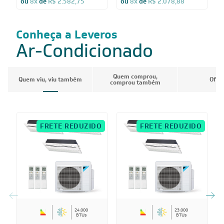
ou
8x
de
R$ 2.582,75
ou
8x
de
R$ 2.078,88
Conheça a Leveros
Ar-Condicionado
Quem comprou,
Quem viu, viu também
Ofer
comprou também
FRETE REDUZIDO
FRETE REDUZIDO
24.000
23.000
BTUs
BTUs