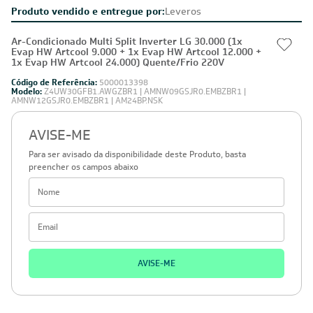
Produto vendido e entregue por:
Leveros
Ar-Condicionado Multi Split Inverter LG 30.000 (1x
Evap HW Artcool 9.000 + 1x Evap HW Artcool 12.000 +
1x Evap HW Artcool 24.000) Quente/Frio 220V
Código de Referência:
5000013398
Modelo:
Z4UW30GFB1.AWGZBR1 | AMNW09GSJR0.EMBZBR1 |
AMNW12GSJR0.EMBZBR1 | AM24BP.NSK
AVISE-ME
Para ser avisado da disponibilidade deste Produto, basta
preencher os campos abaixo
AVISE-ME