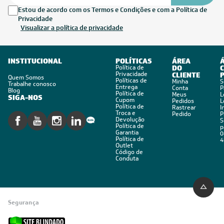
Estou de acordo com os Termos e Condições e com a Política de
Privacidade
Visualizar a política de privacidade
INSTITUCIONAL
POLÍTICAS
ÁREA
Política de
DO
C
Privacidade
CLIENTE
Quem Somos
Políticas de
Minha
S
Trabalhe conosco
Entrega
Conta
P
Blog
Política de
Meus
L
SIGA-NOS
Cupom
Pedidos
L
Política de
Rastrear
I
Troca e
Pedido
P
Devolução
S
Política de
p
Garantia
0
Política de
4
Outlet
Código de
Conduta
Segurança