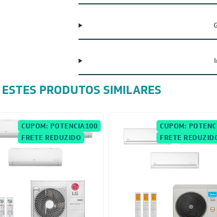
G
 ESTES PRODUTOS SIMILARES
CUPOM: POTENCIA100
CUPOM: POTENC
FRETE REDUZIDO
FRETE REDUZID