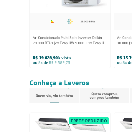
28.000 BTUs
Ar-Condicionado Multi Split Inverter Daikin
Ar-Condic
28.000 BTUs (2x Evap HW 9.000 + 1x Evap HW
30.000 (
24.000) Quente/Frio 220V
12.000) 
R$ 19.628,90
à vista
R$ 15.7
ou
8x
de
R$ 2.582,75
ou
8x
d
Conheça a Leveros
Ar-Condicionado
Quem comprou,
Quem viu, viu também
comprou também
FRETE REDUZIDO