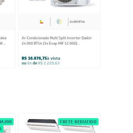
24.000 BTUs
idea
Ar-Condicionado Multi Split Inverter Daikin
Ar-Condicionado
HW
24.000 BTUs (3x Evap HW 12.000)
27.000 (2x Eva
Quente/Frio 220V
12.000) Quente
R$ 16.876,75
à vista
R$ 10.282,80
ou
8x
de
R$ 2.220,63
ou
8x
de
R$ 1.
IA200
FRETE REDUZIDO
O