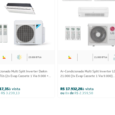
23.000 BTUs
21.000 BTUs
ionado Multi Split Inverter Daikin
Ar-Condicionado Multi Split Inverter L
TUs (2x Evap Cassete 1 Via 9.000 +
21.000 (3x Evap Cassete 1 Via 9.000)
Cassete 1 Via 18.000) Quente/Frio
Quente/Frio 220V
17,35
à vista
R$ 17.932,20
à vista
e
R$ 3.239,13
ou
8x
de
R$ 2.359,50