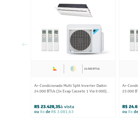
24.000 BTUs
Ar-Condicionado Multi Split Inverter Daikin
Ar-Condic
24.000 BTUs (3x Evap Cassete 1 Via 9.000)
23.000 B
Quente/Frio 220V
1x Evap 
220V
R$ 23.420,35
à vista
R$ 24.6
ou
8x
de
R$ 3.081,63
ou
8x
d