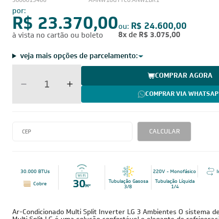
5000013466
AMNW18GTTC0.ANWZBR1
por:
R$ 23.370,00
R$ 24.600,00
ou:
8x
de
R$ 3.075,00
à vista no cartão ou boleto
veja mais opções de parcelamento:
COMPRAR AGORA
COMPRAR VIA WHATSAP
CALCULAR
30.000 BTUs
220V - Monofásico
I
Tubulação Gasosa
Tubulação Líquida
Cobre
3/8
1/4
Ar-Condicionado Multi Split Inverter LG 3 Ambientes O sistema d