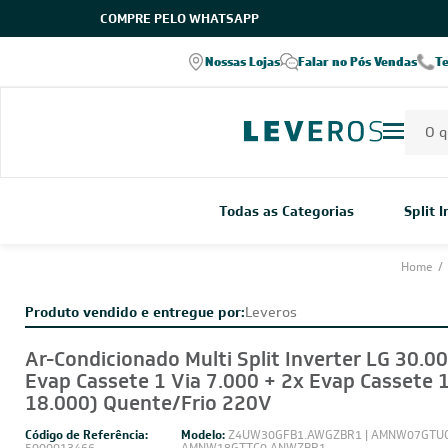
COMPRE PELO WHATSAPP
Nossas Lojas
Falar no Pós Vendas
T
Todas as Categorias
Split 
Home
/
Produto vendido e entregue por:
Leveros
Ar-Condicionado Multi Split Inverter LG 30.0
Evap Cassete 1 Via 7.000 + 2x Evap Cassete 1
18.000) Quente/Frio 220V
Código de Referência:
Modelo:
Z4UW30GFB1.AWGZBR1 | AMNW07GTUC