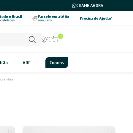
CHAME AGORA
odo o Brasil
Parcele em até 8x
5% OFF no PIX
Precisa de Ajuda?
odalidades
sem juros
pagamento à vista
0
itão
VRF
Cupons
mbientes