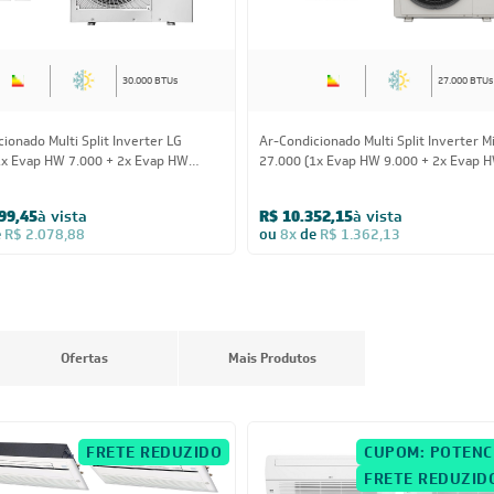
30.000 BTUs
27.000 BTUs
ionado Multi Split Inverter LG
Ar-Condicionado Multi Split Inverter M
1x Evap HW 7.000 + 2x Evap HW
27.000 (1x Evap HW 9.000 + 2x Evap 
Quente/Frio 220V
12.000) Quente/Frio 220V
99,45
à vista
R$ 10.352,15
à vista
e
R$ 2.078,88
ou
8x
de
R$ 1.362,13
Ofertas
Mais Produtos
FRETE REDUZIDO
CUPOM: POTENC
FRETE REDUZID