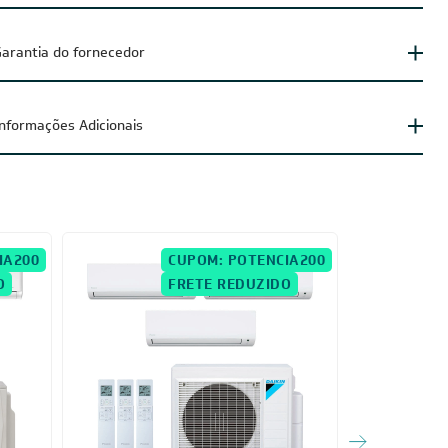
arantia do fornecedor
Informações Adicionais
IA200
CUPOM: POTENCIA200
O
FRETE REDUZIDO