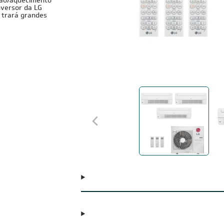
ação/aquecimento
nversor da LG
 trará grandes