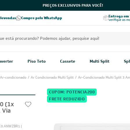
PREÇOS EXCLUSIVOS PARA VOCÊ!
Excelência no RA
Entrega em t
elevendas
Compre pelo WhatsApp
Seja parceiro Leveros
Excelência no Reclame Aqui
verifique as m
Inverter
Piso Teto
Cassete
Multi Split
Spl
Ar-condicionado
/
Ar Condicionado Multi Split
/
Ar-Condicionado Multi Split 3 A
CUPOM: POTENCIA200
FRETE REDUZIDO
00 (1x
 Via
0.ANWZBR1 |