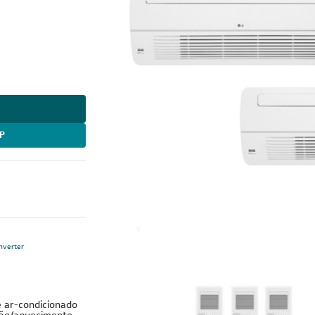
P
nverter
e ar-condicionado