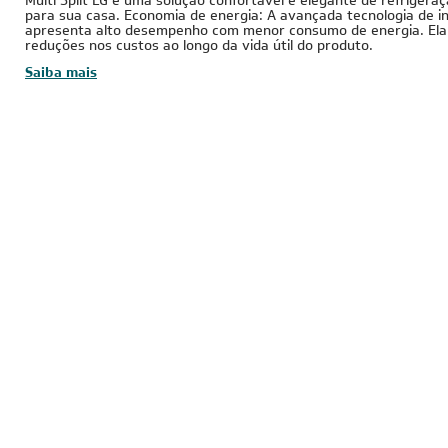
Multi Split LG é uma solução confortável e elegante de refriger
para sua casa. Economia de energia: A avançada tecnologia de i
apresenta alto desempenho com menor consumo de energia. Ela
reduções nos custos ao longo da vida útil do produto.
Saiba mais